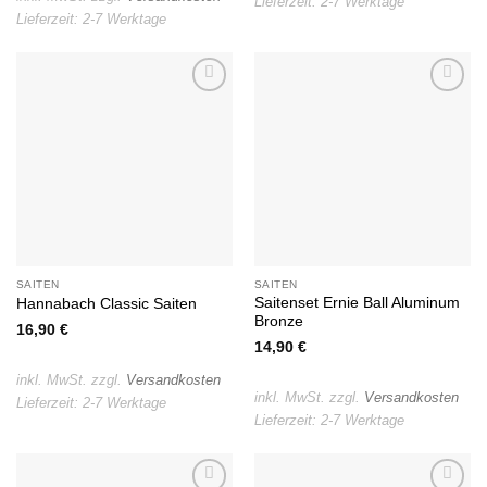
Lieferzeit:
2-7 Werktage
Lieferzeit:
2-7 Werktage
Auf die
Auf die
Wunschliste
Wunschliste
SAITEN
SAITEN
Saitenset Ernie Ball Aluminum
Hannabach Classic Saiten
Bronze
16,90
€
14,90
€
inkl. MwSt.
zzgl.
Versandkosten
inkl. MwSt.
zzgl.
Versandkosten
Lieferzeit:
2-7 Werktage
Lieferzeit:
2-7 Werktage