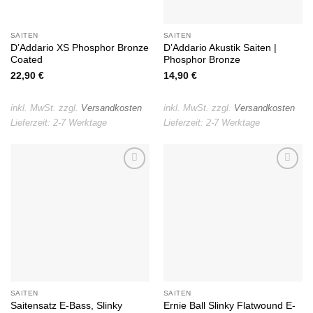
SAITEN
SAITEN
D’Addario XS Phosphor Bronze
D’Addario Akustik Saiten |
Coated
Phosphor Bronze
22,90
€
14,90
€
inkl. MwSt.
zzgl.
Versandkosten
inkl. MwSt.
zzgl.
Versandkosten
Lieferzeit:
2-7 Werktage
Lieferzeit:
2-7 Werktage
Auf die
Auf die
Wunschliste
Wunschliste
SAITEN
SAITEN
Saitensatz E-Bass, Slinky
Ernie Ball Slinky Flatwound E-