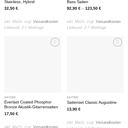
Stainless, Hybrid
Bass Saiten
32,50
€
92,90
€
–
123,50
€
inkl. MwSt.
zzgl.
Versandkosten
inkl. MwSt.
zzgl.
Versandkosten
Lieferzeit:
2-7 Werktage
Lieferzeit:
2-7 Werktage
Auf die
Auf die
Wunschliste
Wunschliste
SAITEN
SAITEN
Everlast Coated Phosphor
Saitenset Classic Augustine
Bronze Akustik-Gitarrensaiten
13,90
€
17,50
€
inkl. MwSt.
zzgl.
Versandkosten
inkl. MwSt.
zzgl.
Versandkosten