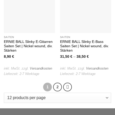
SAITEN
SAITEN
ERNIE BALL Slinky E-Gitarren
ERNIE BALL Slinky E-Bass
Saiten Set | Nickel wound, div.
Saiten Set | Nickel wound, div.
Stärken
Stärken
8,90
€
31,50
€
–
38,50
€
inkl. MwSt.
zzgl.
Versandkosten
inkl. MwSt.
zzgl.
Versandkosten
Lieferzeit:
2-7 Werktage
Lieferzeit:
2-7 Werktage
1
2