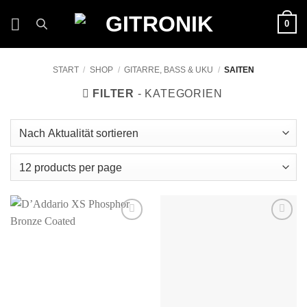
Zum
0
Inhalt
springen
START
/
SHOP
/
GITARRE, BASS & UKU
/
SAITEN
FILTER
Auf die
Auf die
Wunschliste
Wunschliste