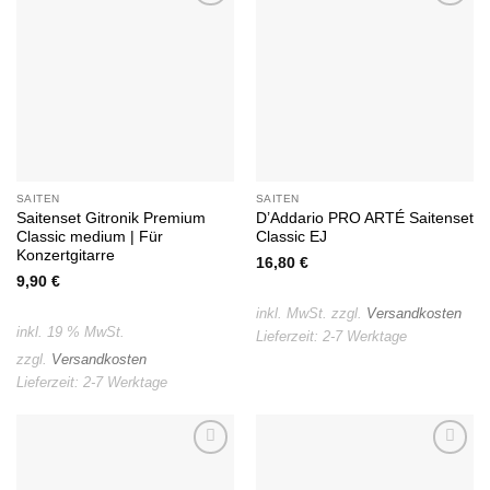
Auf die
Auf die
Wunschliste
Wunschliste
SAITEN
SAITEN
Saitenset Gitronik Premium
D’Addario PRO ARTÉ Saitenset
Classic medium | Für
Classic EJ
Konzertgitarre
16,80
€
9,90
€
inkl. MwSt.
zzgl.
Versandkosten
inkl. 19 % MwSt.
Lieferzeit:
2-7 Werktage
zzgl.
Versandkosten
Lieferzeit:
2-7 Werktage
Auf die
Auf die
Wunschliste
Wunschliste