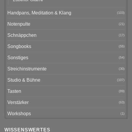
Handpans, Meditation & Klang
(103)
Notenpulte
(21)
Schnäppchen
(17)
Songbooks
(55)
Sonstiges
(54)
Streichinstrumente
(30)
Studio & Bühne
(107)
Tasten
(89)
Verstärker
(63)
Workshops
(1)
WISSENSWERTES