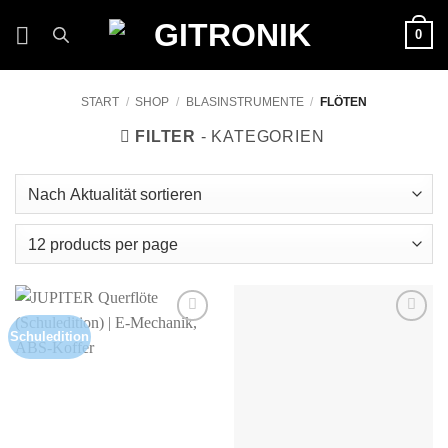
Zum
0
Inhalt
springen
START
/
SHOP
/
BLASINSTRUMENTE
/
FLÖTEN
FILTER
Schuledition
Auf die
Auf die
Wunschliste
Wunschliste