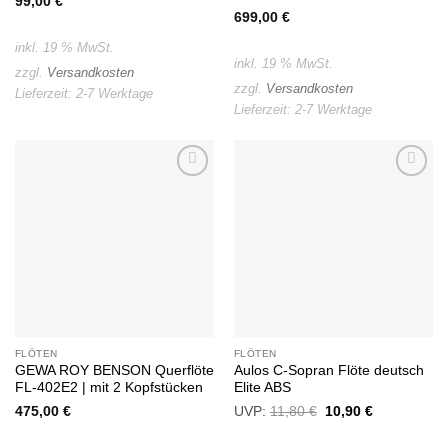
99,00
€
699,00
€
inkl. 19 % MwSt.
inkl. 19 % MwSt.
zzgl.
Versandkosten
zzgl.
Versandkosten
Lieferzeit:
2-7 Werktage
Lieferzeit:
2-7 Werktage
Auf die
Auf die
Wunschliste
Wunschliste
FLÖTEN
FLÖTEN
GEWA ROY BENSON Querflöte
Aulos C-Sopran Flöte deutsch
FL-402E2 | mit 2 Kopfstücken
Elite ABS
475,00
€
UVP:
11,80
€
Ursprünglicher
10,90
€
Aktueller
Preis
Preis
war:
ist: