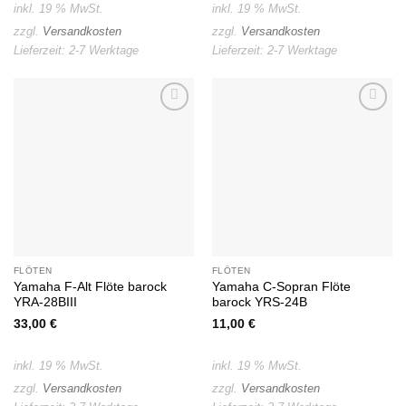
11,80 €
10,90 €.
inkl. 19 % MwSt.
inkl. 19 % MwSt.
zzgl.
Versandkosten
zzgl.
Versandkosten
Lieferzeit:
2-7 Werktage
Lieferzeit:
2-7 Werktage
Auf die
Auf die
Wunschliste
Wunschliste
FLÖTEN
FLÖTEN
Yamaha F-Alt Flöte barock
Yamaha C-Sopran Flöte
YRA-28BIII
barock YRS-24B
33,00
€
11,00
€
inkl. 19 % MwSt.
inkl. 19 % MwSt.
zzgl.
Versandkosten
zzgl.
Versandkosten