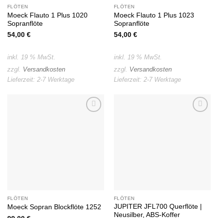
FLÖTEN
FLÖTEN
Moeck Flauto 1 Plus 1020
Moeck Flauto 1 Plus 1023
Sopranflöte
Sopranflöte
54,00
€
54,00
€
inkl. 19 % MwSt.
inkl. 19 % MwSt.
zzgl.
Versandkosten
zzgl.
Versandkosten
Lieferzeit:
2-7 Werktage
Lieferzeit:
2-7 Werktage
Auf die
Auf die
Wunschliste
Wunschliste
FLÖTEN
FLÖTEN
JUPITER JFL700 Querflöte |
Moeck Sopran Blockflöte 1252
Neusilber, ABS-Koffer