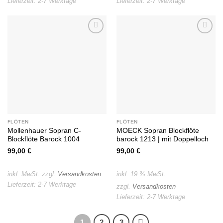
Lieferzeit:
2-7 Werktage
Lieferzeit:
2-7 Werktage
Auf die
Auf die
Wunschliste
Wunschliste
FLÖTEN
FLÖTEN
Mollenhauer Sopran C-
MOECK Sopran Blockflöte
Blockflöte Barock 1004
barock 1213 | mit Doppelloch
99,00
€
99,00
€
inkl. MwSt.
zzgl.
Versandkosten
inkl. 19 % MwSt.
Lieferzeit:
2-7 Werktage
zzgl.
Versandkosten
Lieferzeit:
2-7 Werktage
1
2
3