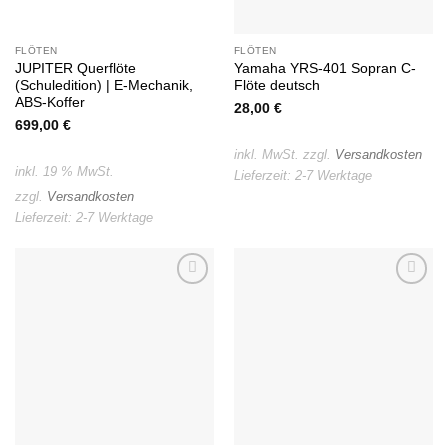
FLÖTEN
FLÖTEN
JUPITER Querflöte
Yamaha YRS-401 Sopran C-
(Schuledition) | E-Mechanik,
Flöte deutsch
ABS-Koffer
28,00
€
699,00
€
inkl. MwSt.
zzgl.
Versandkosten
inkl. 19 % MwSt.
Lieferzeit:
2-7 Werktage
zzgl.
Versandkosten
Lieferzeit:
2-7 Werktage
Auf die
Auf die
Wunschliste
Wunschliste