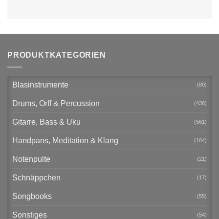
PRODUKTKATEGORIEN
Blasinstrumente
(80)
Drums, Orff & Percussion
(438)
Gitarre, Bass & Uku
(561)
Handpans, Meditation & Klang
(104)
Notenpulte
(21)
Schnäppchen
(17)
Songbooks
(55)
Sonstiges
(54)