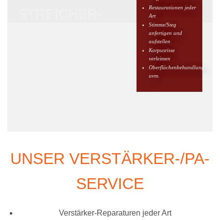
Restaurationen jeder
STREICHER-
Art
Stimme/Steg
SERVICE
anfertigen und
aufstellen
Korpusrisse
verleimen
Oberflächenbehandlung
uvm.
UNSER VERSTÄRKER-/PA-
SERVICE
Verstärker-Reparaturen jeder Art