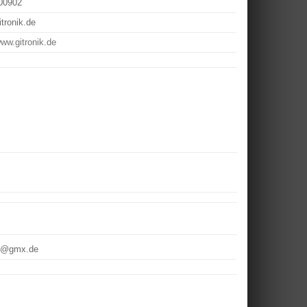
00902
tronik.de
www.gitronik.de
1@gmx.de