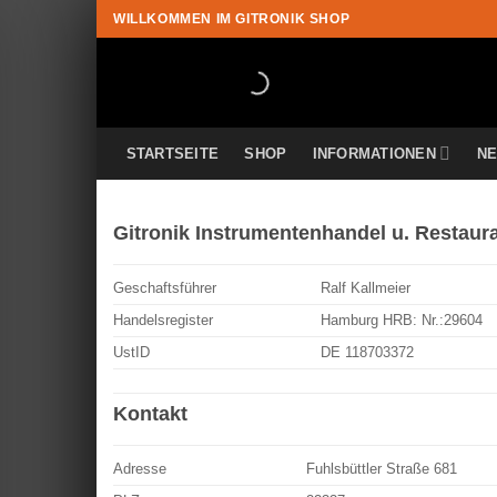
Zum
WILLKOMMEN IM GITRONIK SHOP
Inhalt
springen
STARTSEITE
SHOP
INFORMATIONEN
N
Gitronik Instrumentenhandel u. Restau
Geschaftsführer
Ralf Kallmeier
Handelsregister
Hamburg HRB: Nr.:29604
UstID
DE 118703372
Kontakt
Adresse
Fuhlsbüttler Straße 681