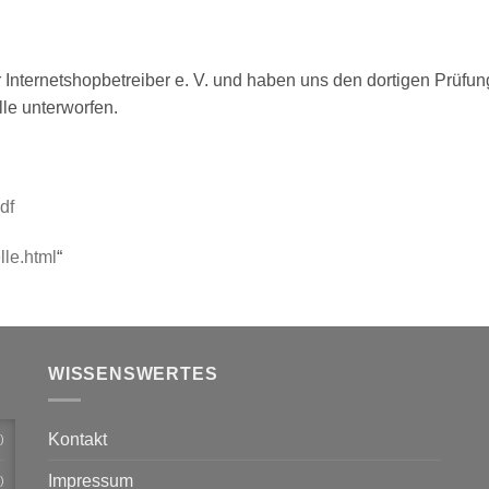
er Internetshopbetreiber e. V. und haben uns den dortigen Prüfu
lle unterworfen.
df
lle.html
“
WISSENSWERTES
Kontakt
)
Impressum
)