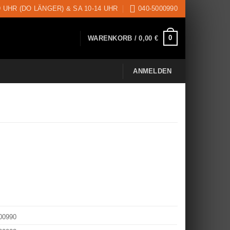
9 UHR (DO LÄNGER) & SA 10-14 UHR
040-5000990
0
WARENKORB /
0,00
€
ANMELDEN
00990