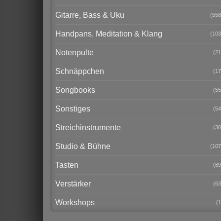
Gitarre, Bass & Uku
(558
Handpans, Meditation & Klang
(103
Notenpulte
(21
Schnäppchen
(17
Songbooks
(55
Sonstiges
(54
Streichinstrumente
(30
Studio & Bühne
(107
Tasten
(89
Verstärker
(63
Workshops
(1