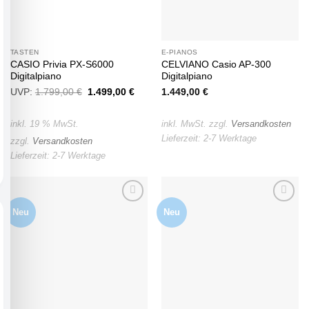
TASTEN
E-PIANOS
CASIO Privia PX-S6000
CELVIANO Casio AP-300
Digitalpiano
Digitalpiano
UVP:
1.799,00
€
Ursprünglicher
1.499,00
€
Aktueller
1.449,00
€
Preis
Preis
war:
ist:
1.799,00 €
1.499,00 €.
inkl. 19 % MwSt.
inkl. MwSt.
zzgl.
Versandkosten
Lieferzeit:
2-7 Werktage
zzgl.
Versandkosten
Lieferzeit:
2-7 Werktage
Neu
Neu
Auf die
Auf die
Wunschliste
Wunschliste