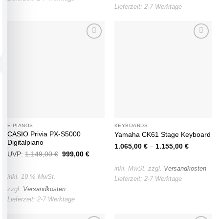
Lieferzeit:
2-7 Werktage
Auf die
Auf die
Wunschliste
Wunschliste
E-PIANOS
KEYBOARDS
CASIO Privia PX-S5000
Yamaha CK61 Stage Keyboard
Digitalpiano
1.065,00
€
–
1.155,00
€
UVP:
1.149,00
€
Ursprünglicher
999,00
€
Aktueller
Preis
Preis
war:
ist:
inkl. MwSt.
zzgl.
Versandkosten
1.149,00 €
999,00 €.
inkl. 19 % MwSt.
Lieferzeit:
2-7 Werktage
zzgl.
Versandkosten
Lieferzeit:
2-7 Werktage