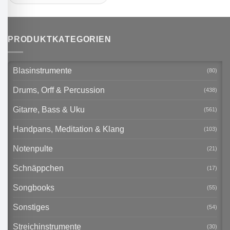
PRODUKTKATEGORIEN
Blasinstrumente
(80)
Drums, Orff & Percussion
(438)
Gitarre, Bass & Uku
(561)
Handpans, Meditation & Klang
(103)
Notenpulte
(21)
Schnäppchen
(17)
Songbooks
(55)
Sonstiges
(54)
Streichinstrumente
(30)