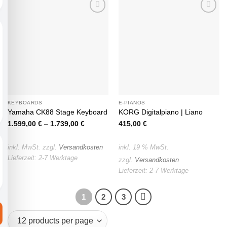
Auf die
Auf die
Wunschliste
Wunschliste
KEYBOARDS
E-PIANOS
Yamaha CK88 Stage Keyboard
KORG Digitalpiano | Liano
1.599,00
€
–
1.739,00
€
415,00
€
inkl. MwSt.
zzgl.
Versandkosten
inkl. 19 % MwSt.
Lieferzeit:
2-7 Werktage
zzgl.
Versandkosten
Lieferzeit:
2-7 Werktage
1
2
3