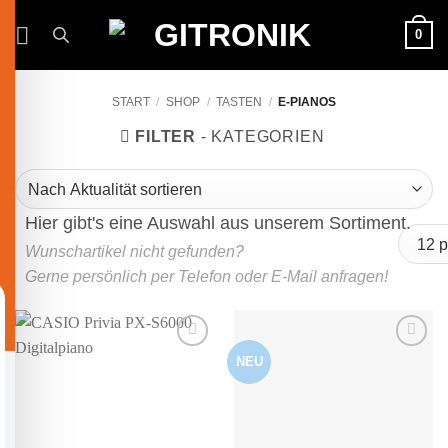
Zum
0
Inhalt
springen
START
/
SHOP
/
TASTEN
/
E-PIANOS
FILTER
NEU
Auf die
Auf die
Wunschliste
Wunschliste