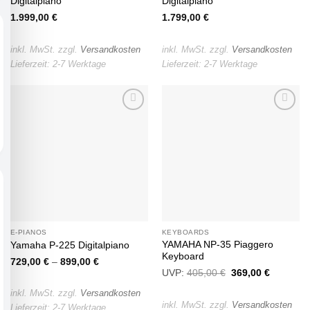
Digitalpiano
Digitalpiano
1.999,00
€
1.799,00
€
inkl. MwSt.
zzgl.
Versandkosten
inkl. MwSt.
zzgl.
Versandkosten
Lieferzeit:
2-7 Werktage
Lieferzeit:
2-7 Werktage
Auf die
Auf die
Wunschliste
Wunschliste
E-PIANOS
KEYBOARDS
YAMAHA NP-35 Piaggero
Yamaha P-225 Digitalpiano
Keyboard
729,00
€
–
899,00
€
UVP:
405,00
€
Ursprünglicher
369,00
€
Aktueller
Preis
Preis
war:
ist:
inkl. MwSt.
zzgl.
Versandkosten
405,00 €
369,00 €
inkl. MwSt.
zzgl.
Versandkosten
Lieferzeit:
2-7 Werktage