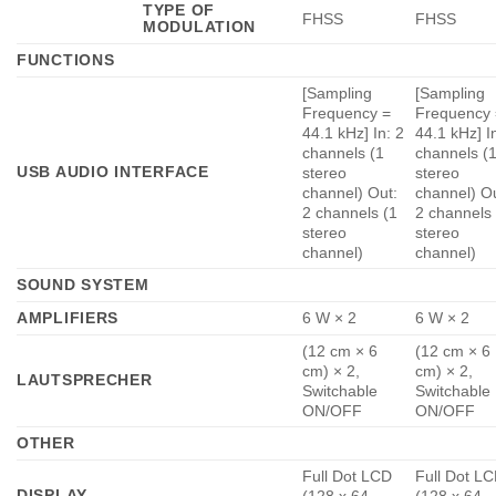
TYPE OF
FHSS
FHSS
MODULATION
FUNCTIONS
[Sampling
[Sampling
Frequency =
Frequency 
44.1 kHz] In: 2
44.1 kHz] I
channels (1
channels (
USB AUDIO INTERFACE
stereo
stereo
channel) Out:
channel) Ou
2 channels (1
2 channels 
stereo
stereo
channel)
channel)
SOUND SYSTEM
AMPLIFIERS
6 W × 2
6 W × 2
(12 cm × 6
(12 cm × 6
cm) × 2,
cm) × 2,
LAUTSPRECHER
Switchable
Switchable
ON/OFF
ON/OFF
OTHER
Full Dot LCD
Full Dot L
DISPLAY