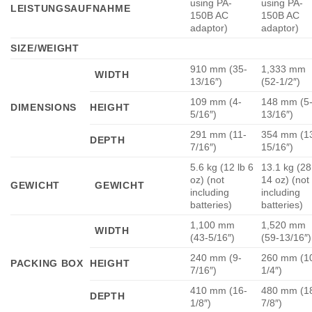
using PA-
using PA-
LEISTUNGSAUFNAHME
150B AC
150B AC
adaptor)
adaptor)
SIZE/WEIGHT
910 mm (35-
1,333 mm
WIDTH
13/16″)
(52-1/2″)
109 mm (4-
148 mm (5
DIMENSIONS
HEIGHT
5/16″)
13/16″)
291 mm (11-
354 mm (1
DEPTH
7/16″)
15/16″)
5.6 kg (12 lb 6
13.1 kg (28
oz) (not
14 oz) (not
GEWICHT
GEWICHT
including
including
batteries)
batteries)
1,100 mm
1,520 mm
WIDTH
(43-5/16″)
(59-13/16″)
240 mm (9-
260 mm (1
PACKING BOX
HEIGHT
7/16″)
1/4″)
410 mm (16-
480 mm (1
DEPTH
1/8″)
7/8″)