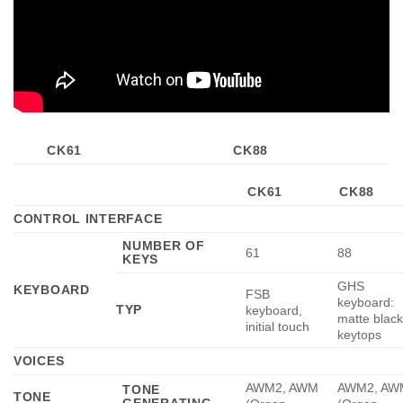
CK61
CK88
CK61
CK88
CONTROL INTERFACE
NUMBER OF
61
88
KEYS
GHS
KEYBOARD
FSB
keyboard:
TYP
keyboard,
matte black
initial touch
keytops
VOICES
AWM2, AWM
AWM2, AW
TONE
TONE