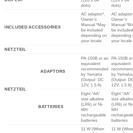
(128 x 64
(128 x 64
dots)
dots)
AC adaptor*,
AC adaptor
Owner’s
Owner’s
Manual *May
Manual *M
INCLUDED ACCESSORIES
be included
be included
depending on
depending 
your locale
your locale
NETZTEIL
PA-150B or an
PA-150B or
equivalent
equivalent
recommended
recommen
ADAPTORS
by Yamaha
by Yamaha
(Output: DC
(Output: D
12V, 1.5 A)
12V, 1.5 A)
NETZTEIL
Eight “AA”
Eight “AA”
size alkaline
size alkalin
(LR6) or Ni-
(LR6) or Ni
BATTERIES
MH
MH
rechargeable
rechargeab
batteries
batteries
11 W (When
11 W (Whe