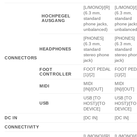
[L/MONO]/[R]
[L/MONO]/[
(6.3 mm,
(6.3 mm,
HOCHPEGEL
standard
standard
AUSGANG
phone jacks,
phone jack
unbalanced)
unbalanced
[PHONES]
[PHONES]
(6.3 mm,
(6.3 mm,
HEADPHONES
standard
standard
stereo phone
stereo pho
CONNECTORS
jack)
jack)
FOOT PEDAL
FOOT PED
FOOT
CONTROLLER
[1]/[2]
[1]/[2]
MIDI
MIDI
MIDI
[IN]/[OUT]
[IN]/[OUT]
USB [TO
USB [TO
USB
HOST]/[TO
HOST]/[TO
DEVICE]
DEVICE]
DC IN
[DC IN]
[DC IN]
CONNECTIVITY
[L/MONO]/[R]
[L/MONO]/[