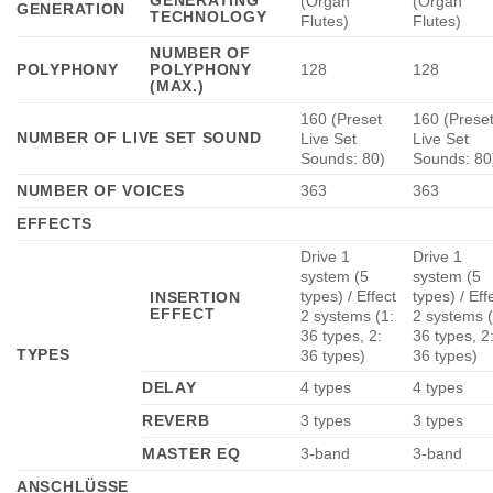
GENERATING
(Organ
(Organ
GENERATION
TECHNOLOGY
Flutes)
Flutes)
NUMBER OF
POLYPHONY
POLYPHONY
128
128
(MAX.)
160 (Preset
160 (Prese
NUMBER OF LIVE SET SOUND
Live Set
Live Set
Sounds: 80)
Sounds: 80
NUMBER OF VOICES
363
363
EFFECTS
Drive 1
Drive 1
system (5
system (5
types) / Effect
types) / Eff
INSERTION
EFFECT
2 systems (1:
2 systems (
36 types, 2:
36 types, 2
TYPES
36 types)
36 types)
DELAY
4 types
4 types
REVERB
3 types
3 types
MASTER EQ
3-band
3-band
ANSCHLÜSSE