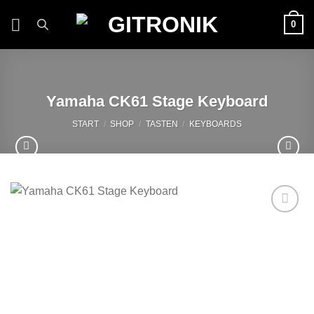
Zum
0
Inhalt
springen
Yamaha CK61 Stage Keyboard
START
/
SHOP
/
TASTEN
/
KEYBOARDS
Auf die
Wunschliste