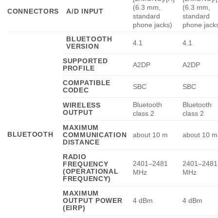
(6.3 mm,
(6.3 mm,
CONNECTORS
A/D INPUT
standard
standard
phone jacks)
phone jack
BLUETOOTH
4.1
4.1
VERSION
SUPPORTED
A2DP
A2DP
PROFILE
COMPATIBLE
SBC
SBC
CODEC
Bluetooth
Bluetooth
WIRELESS
OUTPUT
class 2
class 2
MAXIMUM
BLUETOOTH
COMMUNICATION
about 10 m
about 10 m
DISTANCE
RADIO
2401–2481
2401–2481
FREQUENCY
(OPERATIONAL
MHz
MHz
FREQUENCY)
MAXIMUM
OUTPUT POWER
4 dBm
4 dBm
(EIRP)