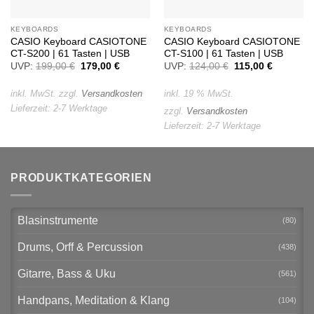
KEYBOARDS
KEYBOARDS
CASIO Keyboard CASIOTONE
CASIO Keyboard CASIOTONE
CT-S200 | 61 Tasten | USB
CT-S100 | 61 Tasten | USB
UVP:
199,00
€
Ursprünglicher
179,00
€
Aktueller
UVP:
124,00
€
Ursprünglicher
115,00
€
Aktueller
Preis
Preis
Preis
Preis
war:
ist:
war:
ist:
199,00 €
179,00 €.
124,00 €
115,00 €.
inkl. MwSt.
zzgl.
Versandkosten
inkl. 19 % MwSt.
Lieferzeit:
2-7 Werktage
zzgl.
Versandkosten
Lieferzeit:
2-7 Werktage
PRODUKTKATEGORIEN
Blasinstrumente
(80)
Drums, Orff & Percussion
(438)
Gitarre, Bass & Uku
(561)
Handpans, Meditation & Klang
(104)