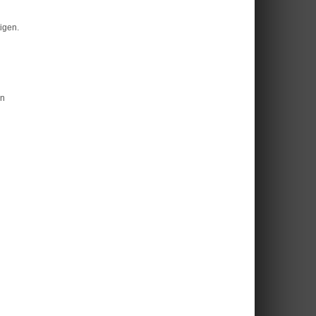
igen.
en