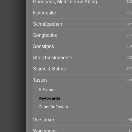
Handpans, Meditation & Klang
(103
Notenpulte
(21
Schnäppchen
(17
Songbooks
(55
Sonstiges
(54
Streichinstrumente
(30
Studio & Bühne
(107
Tasten
(89
E-Pianos
Keyboards
Zubehör Tasten
Verstärker
(64
Workshops
(1