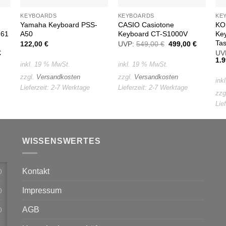
KEYBOARDS
KEYBOARDS
KE
Yamaha Keyboard PSS-
CASIO Casiotone
KO
 61
A50
Keyboard CT-S1000V
Ke
Ta
122,00
€
UVP:
549,00
€
Ursprünglicher
499,00
€
Aktueller
Preis
Preis
glicher
€
Aktueller
UV
war:
ist:
Preis
Urs
1.
inkl. 19 % MwSt.
inkl. 19 % MwSt.
549,00 €
499,00 €
ist:
Pre
€
115,00 €.
war
zzgl.
Versandkosten
zzgl.
Versandkosten
ink
2.0
Lieferzeit:
2-7 Werktage
Lieferzeit:
2-7 Werktage
zzg
Lie
WISSENSWERTES
Kontakt
)
Impressum
)
AGB
)