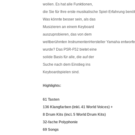
wollen. Es hat alle Funktionen,
die Sie für Ihre erste musikalische Spiel-Erfahrung benöt
Was könnte besser sein, als das
Musizieren an einem Keyboard
auszuprobieren, das von dem
weltberühmten InstrumentenHersteller Yamaha entworf
wurde? Das PSR-F52 bietet eine
solide Basis für alle, die auf der
Suche nach dem Einstieg ins
Keyboardspielen sind.
Highlights:
61 Tasten
136 Klangfarben (inkl. 41 World Voices) +
8 Drum Kits (incl. 5 World Drum Kits)
32-fache Polyphonie
69 Songs