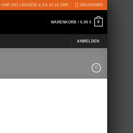
9 UHR (DO LÄNGER) & SA 10-14 UHR
040-5000990
0
WARENKORB /
0,00
€
ANMELDEN