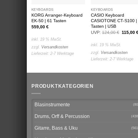
KEYBOARDS
KEYBOARDS
KORG Arranger-Keyboard
CASIO Keyboard
EK-50 | 61 Tasten
CASIOTONE CT-S100 |
Tasten | USB
559,00
€
UVP:
124,00
€
Ursprün
115,00
Preis
inkl. 19 % MwSt.
war:
inkl. 19 % MwSt.
124,00 
zzgl.
Versandkosten
zzgl.
Versandkosten
Lieferzeit:
2-7 Werktage
Lieferzeit:
2-7 Werktage
PRODUKTKATEGORIEN
Blasinstrumente
(80
Drums, Orff & Percussion
(438
Gitarre, Bass & Uku
(561