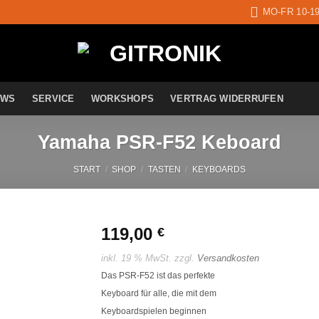
MO-FR 10-1
EWS
SERVICE
WORKSHOPS
VERTRAG WIDERRUFEN
Yamaha PSR-F52 Keboard
START
/
SHOP
/
TASTEN
/
KEYBOARDS
119,00
€
inkl. 19 % MwSt.
zzgl.
Versandkosten
Auf die
Das PSR-F52 ist das perfekte
Wunschliste
Keyboard für alle, die mit dem
Keyboardspielen beginnen