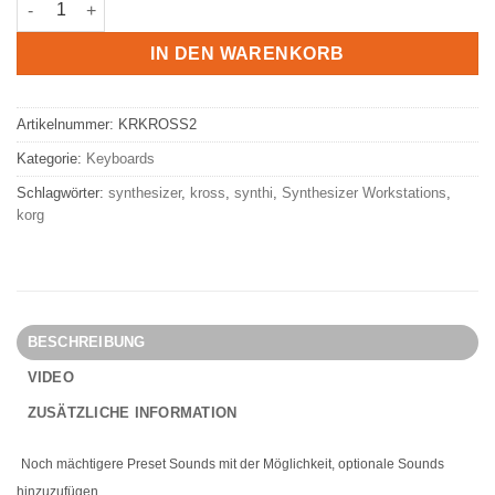
KORG Synthesizer, KROSS2-61 / 88 Tasten Menge
IN DEN WARENKORB
Artikelnummer:
KRKROSS2
Kategorie:
Keyboards
Schlagwörter:
synthesizer
,
kross
,
synthi
,
Synthesizer Workstations
,
korg
BESCHREIBUNG
VIDEO
ZUSÄTZLICHE INFORMATION
Noch mächtigere Preset Sounds mit der Möglichkeit, optionale Sounds
hinzuzufügen