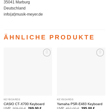
35041 Marburg
Deutschland
info(at)musik-meyer.de
ÄHNLICHE PRODUKTE
Auf die
Auf die
Wunschliste
Wunschliste
KEYBOARDS
KEYBOARDS
CASIO CT-X700 Keyboard
Yamaha PSR-E483 Keyboard
UVP:
309,00
€
Ursprünglicher
269,00
€
Aktueller
UVP:
452,00
€
Ursprünglicher
395,00
€
Aktueller