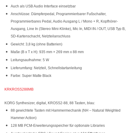
Auch als USB Audio Interface einsetzbar
Anschlüsse: Dämpferpedal, Programmierbarer Fußschalter,
Programmierbares Pedal, Audio Ausgang L / Mono + R, Kopfhörer-
Ausgang, Line In (Stereo Mini-Klinke), Mic In, MIDI IN / OUT, USB Typ B,
SD-Kartenschacht, Netzteilanschluss
Gewicht: 3,8 kg (ohne Batterien)
Maße (B x T x H): 935 mm × 269 mm x 88 mm
Leitungsaufnahme: 5 W
Lieferumfang: Netzteil, Schnellstartanleitung
Farbe: Super Matte Black
KRKROSS288MB
KORG Synthesizer, digital, KROSS2-88, 88 Tasten, blau:
88 gewichtete Tasten mit Hammermechanik (NH – Natural Weighted
Hammer Action)
128 MB PCM-Erweiterungsspeicher für optionale Libraries