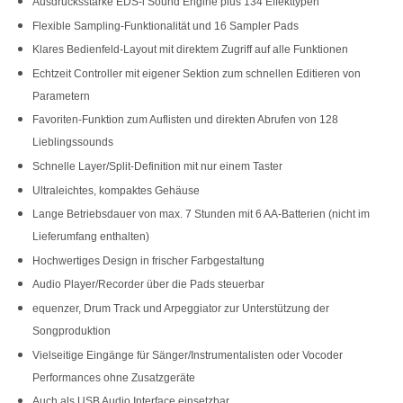
Ausdrucksstarke EDS-i Sound Engine plus 134 Effekttypen
Flexible Sampling-Funktionalität und 16 Sampler Pads
Klares Bedienfeld-Layout mit direktem Zugriff auf alle Funktionen
Echtzeit Controller mit eigener Sektion zum schnellen Editieren von
Parametern
Favoriten-Funktion zum Auflisten und direkten Abrufen von 128
Lieblingssounds
Schnelle Layer/Split-Definition mit nur einem Taster
Ultraleichtes, kompaktes Gehäuse
Lange Betriebsdauer von max. 7 Stunden mit 6 AA-Batterien (nicht im
Lieferumfang enthalten)
Hochwertiges Design in frischer Farbgestaltung
Audio Player/Recorder über die Pads steuerbar
equenzer, Drum Track und Arpeggiator zur Unterstützung der
Songproduktion
Vielseitige Eingänge für Sänger/Instrumentalisten oder Vocoder
Performances ohne Zusatzgeräte
Auch als USB Audio Interface einsetzbar