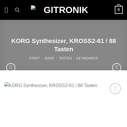
Zum
0
Inhalt
springen
KORG Synthesizer, KROSS2-61 / 88
Tasten
START
/
SHOP
/
TASTEN
/
KEYBOARDS
Auf die
Wunschliste