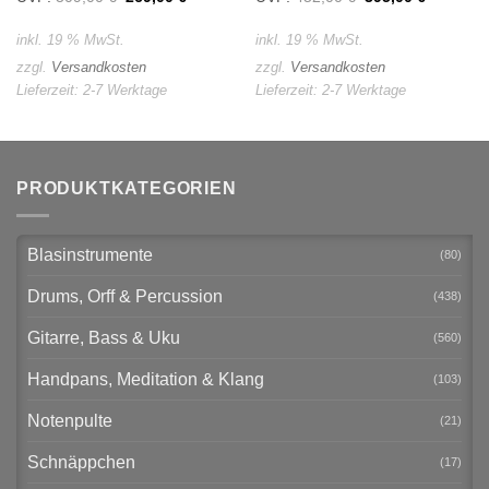
Preis
Preis
Preis
Preis
war:
ist:
war:
ist:
309,00 €
269,00 €.
452,00 €
395,00 €
inkl. 19 % MwSt.
inkl. 19 % MwSt.
zzgl.
Versandkosten
zzgl.
Versandkosten
Lieferzeit:
2-7 Werktage
Lieferzeit:
2-7 Werktage
PRODUKTKATEGORIEN
Blasinstrumente
(80)
Drums, Orff & Percussion
(438)
Gitarre, Bass & Uku
(560)
Handpans, Meditation & Klang
(103)
Notenpulte
(21)
Schnäppchen
(17)