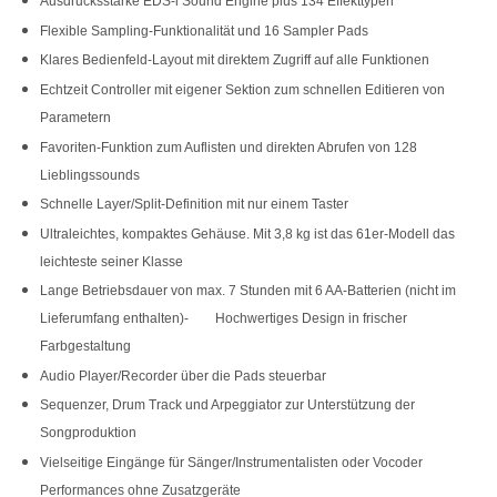
Ausdrucksstarke EDS-i Sound Engine plus 134 Effekttypen
Flexible Sampling-Funktionalität und 16 Sampler Pads
Klares Bedienfeld-Layout mit direktem Zugriff auf alle Funktionen
Echtzeit Controller mit eigener Sektion zum schnellen Editieren von
Parametern
Favoriten-Funktion zum Auflisten und direkten Abrufen von 128
Lieblingssounds
Schnelle Layer/Split-Definition mit nur einem Taster
Ultraleichtes, kompaktes Gehäuse. Mit 3,8 kg ist das 61er-Modell das
leichteste seiner Klasse
Lange Betriebsdauer von max. 7 Stunden mit 6 AA-Batterien (nicht im
Lieferumfang enthalten)- Hochwertiges Design in frischer
Farbgestaltung
Audio Player/Recorder über die Pads steuerbar
Sequenzer, Drum Track und Arpeggiator zur Unterstützung der
Songproduktion
Vielseitige Eingänge für Sänger/Instrumentalisten oder Vocoder
Performances ohne Zusatzgeräte