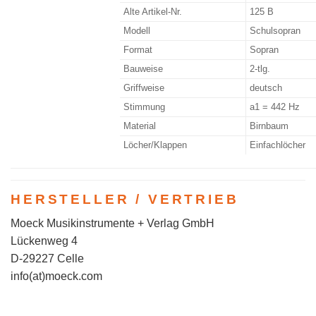
Alte Artikel-Nr.
125 B
Modell
Schulsopran
Format
Sopran
Bauweise
2-tlg.
Griffweise
deutsch
Stimmung
a1 = 442 Hz
Material
Birnbaum
Löcher/Klappen
Einfachlöcher
HERSTELLER / VERTRIEB
Moeck Musikinstrumente + Verlag GmbH
Lückenweg 4
D-29227 Celle
info(at)moeck.com