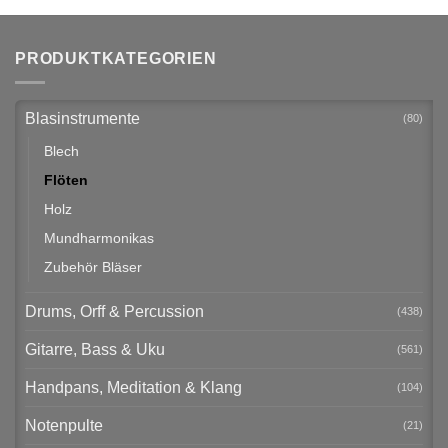
PRODUKTKATEGORIEN
Blasinstrumente
(80)
Blech
Flöten
Holz
Mundharmonikas
Zubehör Bläser
Drums, Orff & Percussion
(438)
Gitarre, Bass & Uku
(561)
Handpans, Meditation & Klang
(104)
Notenpulte
(21)