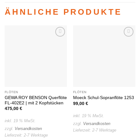
ÄHNLICHE PRODUKTE
Auf die
Auf die
Wunschliste
Wunschliste
FLÖTEN
FLÖTEN
GEWA ROY BENSON Querflöte
Moeck Schul-Sopranflöte 1253
FL-402E2 | mit 2 Kopfstücken
99,00
€
475,00
€
inkl. 19 % MwSt.
inkl. 19 % MwSt.
zzgl.
Versandkosten
zzgl.
Versandkosten
Lieferzeit:
2-7 Werktage
Lieferzeit:
2-7 Werktage