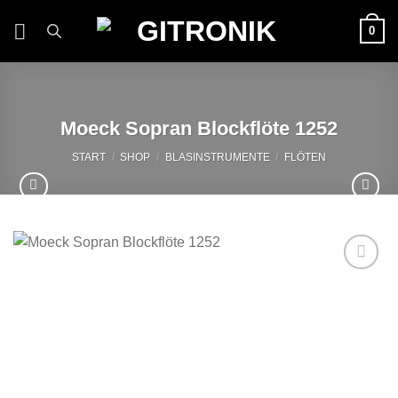
Zum
0
Inhalt
springen
Moeck Sopran Blockflöte 1252
START
/
SHOP
/
BLASINSTRUMENTE
/
FLÖTEN
Auf die
Wunschliste