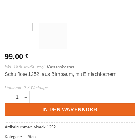
99,00
€
inkl. 19 % MwSt.
zzgl.
Versandkosten
Schulflöte 1252, aus Birnbaum, mit Einfachlöchern
Lieferzeit:
2-7 Werktage
Moeck Sopran Blockflöte 1252 Menge
IN DEN WARENKORB
Artikelnummer:
Moeck 1252
Kategorie:
Flöten