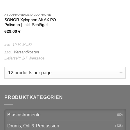
XYLOPHONE/METALLOPHONE
SONOR Xylophon Alt AX PO
Palisono | inkl. Schlägel
629,00
€
inkl. 19 % MwSt.
zzgl.
Versandkosten
Lieferzeit:
2-7 Werktage
PRODUKTKATEGORIEN
Blasinstrumente
(80)
Drums, Orff & Percussion
(438)