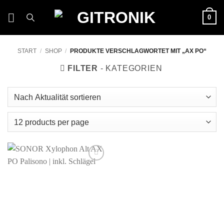
Zum
0
Inhalt
springen
START
/
SHOP
/
PRODUKTE VERSCHLAGWORTET MIT „AX PO“
FILTER
Auf die
Wunschliste