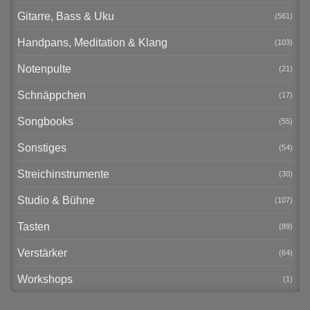
Gitarre, Bass & Uku
(561)
Handpans, Meditation & Klang
(103)
Notenpulte
(21)
Schnäppchen
(17)
Songbooks
(55)
Sonstiges
(54)
Streichinstrumente
(30)
Studio & Bühne
(107)
Tasten
(89)
Verstärker
(64)
Workshops
(1)