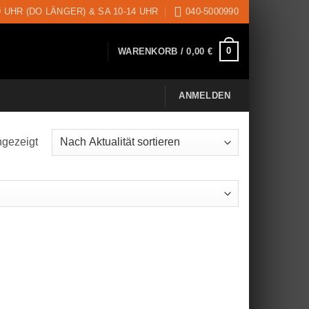
9 UHR (DO LÄNGER) & SA 10-14 UHR
040-5000990
0
WARENKORB /
0,00
€
ANMELDEN
ngezeigt