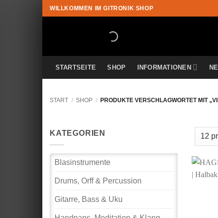
Zum
WILLKOMMEN IM GITRONIK SHOP
Inhalt
springen
STARTSEITE
SHOP
INFORMATIONEN
N
START
/
SHOP
/
PRODUKTE VERSCHLAGWORTET MIT „VI
KATEGORIEN
Blasinstrumente
Drums, Orff & Percussion
Gitarre, Bass & Uku
Handpans, Meditation & Klang