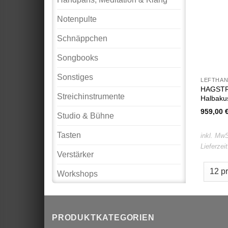
Notenpulte
Schnäppchen
Songbooks
Sonstiges
LEFTHA
HAGSTRO
Streichinstrumente
Halbakus
959,00
Studio & Bühne
Tasten
inkl. MwS
Lieferzei
Verstärker
Workshops
PRODUKTKATEGORIEN