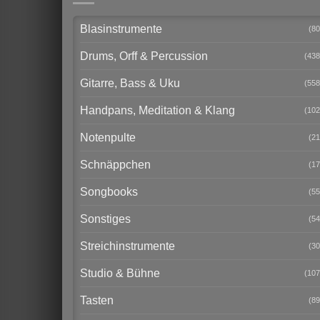
Blasinstrumente
(80
Drums, Orff & Percussion
(438
Gitarre, Bass & Uku
(558
Handpans, Meditation & Klang
(102
Notenpulte
(21
Schnäppchen
(17
Songbooks
(55
Sonstiges
(54
Streichinstrumente
(30
Studio & Bühne
(107
Tasten
(89