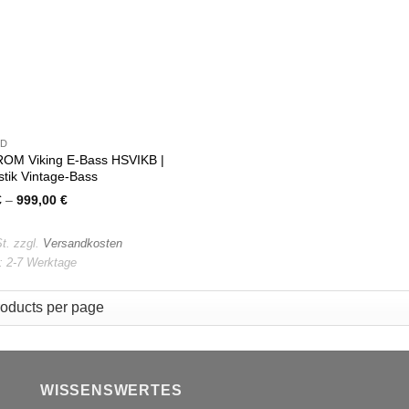
ND
M Viking E-Bass HSVIKB |
tik Vintage-Bass
€
–
999,00
€
t.
zzgl.
Versandkosten
t:
2-7 Werktage
WISSENSWERTES