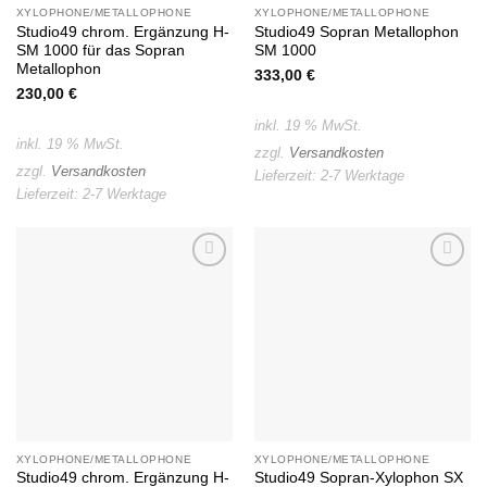
XYLOPHONE/METALLOPHONE
XYLOPHONE/METALLOPHONE
Studio49 chrom. Ergänzung H-
Studio49 Sopran Metallophon
SM 1000 für das Sopran
SM 1000
Metallophon
333,00
€
230,00
€
inkl. 19 % MwSt.
inkl. 19 % MwSt.
zzgl.
Versandkosten
zzgl.
Versandkosten
Lieferzeit:
2-7 Werktage
Lieferzeit:
2-7 Werktage
Auf die
Auf die
Wunschliste
Wunschliste
XYLOPHONE/METALLOPHONE
XYLOPHONE/METALLOPHONE
Studio49 chrom. Ergänzung H-
Studio49 Sopran-Xylophon SX