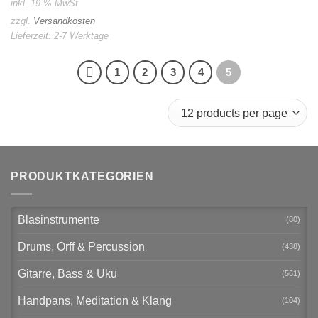
inkl. 19 % MwSt.
zzgl.
Versandkosten
Lieferzeit:
2-7 Werktage
1
2
3
4
5
PRODUKTKATEGORIEN
Blasinstrumente
(80)
Drums, Orff & Percussion
(438)
Gitarre, Bass & Uku
(561)
Handpans, Meditation & Klang
(104)