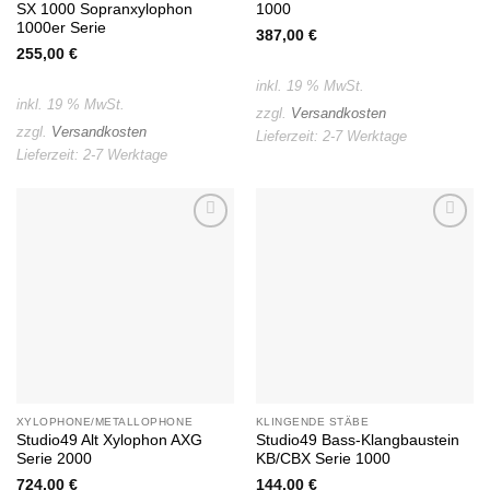
SX 1000 Sopranxylophon
1000
1000er Serie
387,00
€
255,00
€
inkl. 19 % MwSt.
inkl. 19 % MwSt.
zzgl.
Versandkosten
zzgl.
Versandkosten
Lieferzeit:
2-7 Werktage
Lieferzeit:
2-7 Werktage
Auf die
Auf die
Wunschliste
Wunschliste
XYLOPHONE/METALLOPHONE
KLINGENDE STÄBE
Studio49 Alt Xylophon AXG
Studio49 Bass-Klangbaustein
Serie 2000
KB/CBX Serie 1000
724,00
€
144,00
€