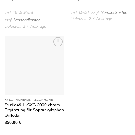
inkl. 19 % MwSt.
inkl. MwSt.
zzgl.
Versandkosten
Lieferzeit:
2-7 Werktage
zzgl.
Versandkosten
Lieferzeit:
2-7 Werktage
Auf die
Wunschliste
XYLOPHONE/METALLOPHONE
Studio49 H-SXG 2000 chrom.
Ergänzung für Sopranxylophon
Grillodur
350,00
€