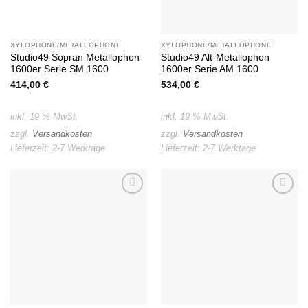
XYLOPHONE/METALLOPHONE
XYLOPHONE/METALLOPHONE
Studio49 Sopran Metallophon
Studio49 Alt-Metallophon
1600er Serie SM 1600
1600er Serie AM 1600
414,00
€
534,00
€
inkl. 19 % MwSt.
inkl. 19 % MwSt.
zzgl.
Versandkosten
zzgl.
Versandkosten
Lieferzeit:
2-7 Werktage
Lieferzeit:
2-7 Werktage
Auf die
Auf die
Wunschliste
Wunschliste