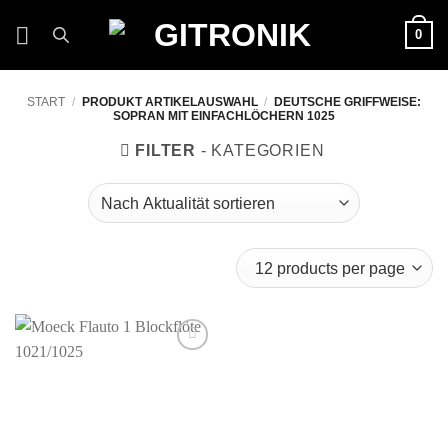
Zum
0
Inhalt
springen
START
/
PRODUKT ARTIKELAUSWAHL
/
DEUTSCHE GRIFFWEISE:
SOPRAN MIT EINFACHLÖCHERN 1025
FILTER
Auf die
Wunschliste