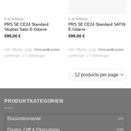
E-GITARREN
E-GITARREN
PRS SE CE24 Standard
PRS SE CE24 Standard SATIN
Stoptail Satin E-Gitarre
E-Gitarre
599,00
€
599,00
€
inkl. MwSt.
zzgl.
Versandkosten
inkl. MwSt.
zzgl.
Versandkosten
Lieferzeit:
2-7 Werktage
Lieferzeit:
2-7 Werktage
PRODUKTKATEGORIEN
Blasinstrumente
(80)
Drums, Orff & Percussion
(438)