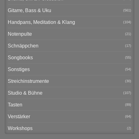
Gitarre, Bass & Uku
(561)
Handpans, Meditation & Klang
(104)
Notenpulte
(21)
Schnäppchen
(17)
Songbooks
(55)
Sonstiges
(54)
Streichinstrumente
(30)
Studio & Bühne
(107)
Tasten
(89)
Verstärker
(64)
Workshops
(2)