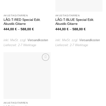
AKUSTIKGITARREN
AKUSTIKGITARREN
LÂG-T-RED Special Edit.
LÂG-T-BLUE Special Edit.
Akustik-Gitarre
Akustik-Gitarre
444,00
€
–
588,00
€
444,00
€
–
588,00
€
inkl. MwSt.
zzgl.
Versandkosten
inkl. MwSt.
zzgl.
Versandkosten
Lieferzeit:
2-7 Werktage
Lieferzeit:
2-7 Werktage
Auf die
Wunschliste
AKUSTIKGITARREN