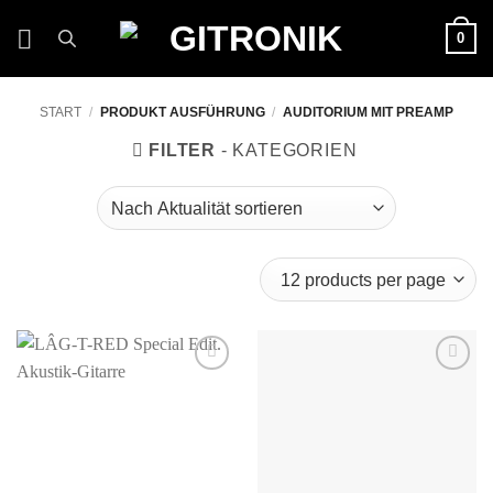
Zum
0
Inhalt
springen
START
/
PRODUKT AUSFÜHRUNG
/
AUDITORIUM MIT PREAMP
FILTER
Auf die
Auf die
Wunschliste
Wunschliste