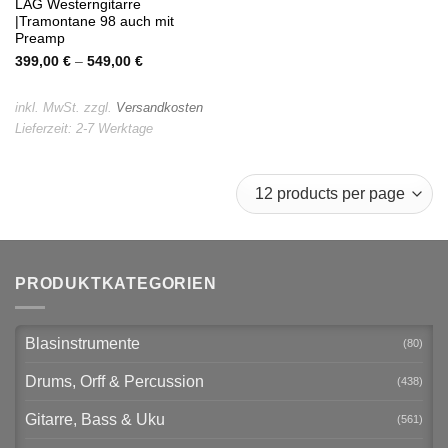
LAG Westerngitarre
|Tramontane 98 auch mit
Preamp
399,00
€
–
549,00
€
inkl. MwSt.
zzgl.
Versandkosten
Lieferzeit:
2-7 Werktage
PRODUKTKATEGORIEN
Blasinstrumente
(80)
Drums, Orff & Percussion
(438)
Gitarre, Bass & Uku
(561)