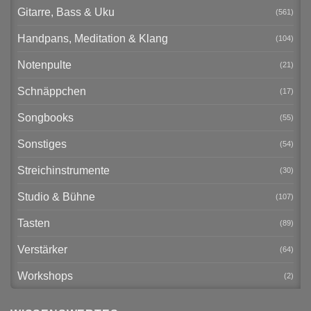
Gitarre, Bass & Uku
(561)
Handpans, Meditation & Klang
(104)
Notenpulte
(21)
Schnäppchen
(17)
Songbooks
(55)
Sonstiges
(54)
Streichinstrumente
(30)
Studio & Bühne
(107)
Tasten
(89)
Verstärker
(64)
Workshops
(2)