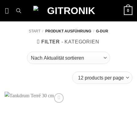
Zum
0
Inhalt
springen
START
/
PRODUKT AUSFÜHRUNG
/
G-DUR
FILTER
Auf die
Wunschliste