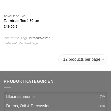
TONGUE DRUMS
Tankdrum Terré 30 cm
249,00
€
inkl. MwSt.
zzgl.
Versandkosten
Lieferzeit:
2-7 Werktage
PRODUKTKATEGORIEN
Blasinstrumente
(80)
Drums, Orff & Percussion
(438)