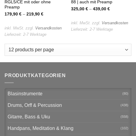
RGL5/CE mit oder ohne
88 | auch mit Preamp
Preamp
325,00
€
–
439,00
€
179,90
€
–
219,90
€
inkl. MwSt.
zzgl.
Versandkosten
inkl. MwSt.
zzgl.
Versandkosten
Lieferzeit:
2-7 Werktage
Lieferzeit:
2-7 Werktage
PRODUKTKATEGORIEN
Blasinstrumente
(80)
Drums, Orff & Percussion
(438)
Gitarre, Bass & Uku
(558)
Handpans, Meditation & Klang
(102)