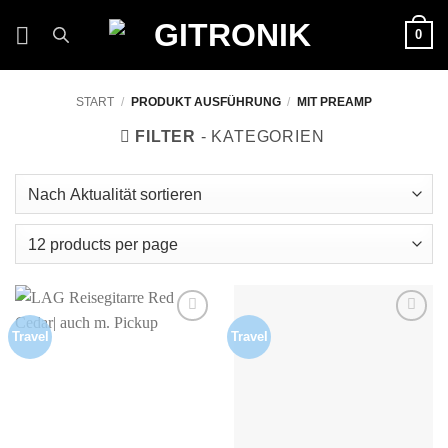
Zum
0
Inhalt
springen
START
/
PRODUKT AUSFÜHRUNG
/
MIT PREAMP
FILTER
Travel
Travel
Auf die
Auf die
Wunschliste
Wunschliste