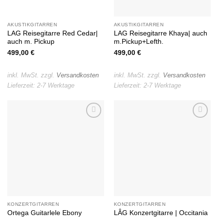
AKUSTIKGITARREN
AKUSTIKGITARREN
LAG Reisegitarre Red Cedar|
LAG Reisegitarre Khaya| auch
auch m. Pickup
m.Pickup+Lefth.
499,00
€
499,00
€
inkl. MwSt.
zzgl.
Versandkosten
inkl. MwSt.
zzgl.
Versandkosten
Lieferzeit:
2-7 Werktage
Lieferzeit:
2-7 Werktage
Auf die
Auf die
Wunschliste
Wunschliste
KONZERTGITARREN
KONZERTGITARREN
Ortega Guitarlele Ebony
LÂG Konzertgitarre | Occitania