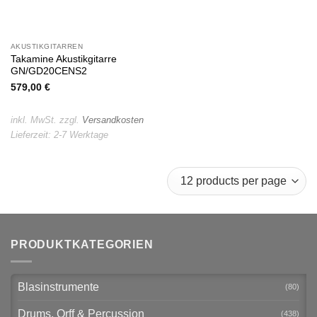
AKUSTIKGITARREN
Takamine Akustikgitarre
GN/GD20CENS2
579,00
€
inkl. MwSt.
zzgl.
Versandkosten
Lieferzeit:
2-7 Werktage
PRODUKTKATEGORIEN
Blasinstrumente
(80)
Drums, Orff & Percussion
(438)