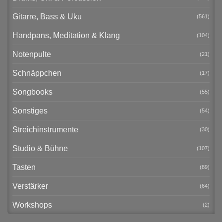
Gitarre, Bass & Uku
(561)
Handpans, Meditation & Klang
(104)
Notenpulte
(21)
Schnäppchen
(17)
Songbooks
(55)
Sonstiges
(54)
Streichinstrumente
(30)
Studio & Bühne
(107)
Tasten
(89)
Verstärker
(64)
Workshops
(2)