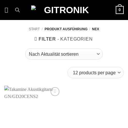
Zum
0
Inhalt
springen
START
/
PRODUKT AUSFÜHRUNG
/
NEX
FILTER
Auf die
Wunschliste