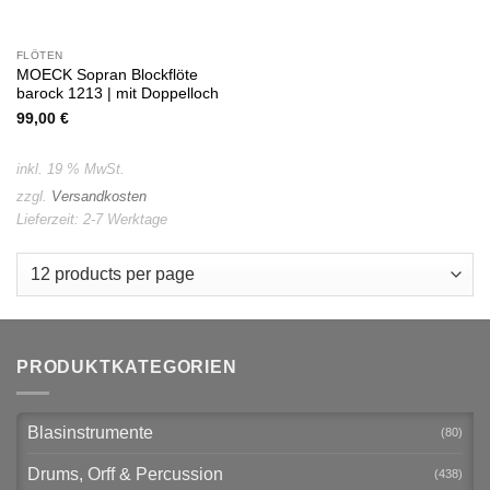
FLÖTEN
MOECK Sopran Blockflöte
barock 1213 | mit Doppelloch
99,00
€
inkl. 19 % MwSt.
zzgl.
Versandkosten
Lieferzeit:
2-7 Werktage
PRODUKTKATEGORIEN
Blasinstrumente
(80)
Drums, Orff & Percussion
(438)