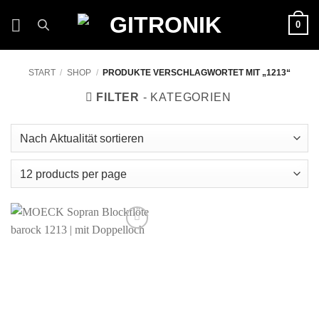
Zum
0
Inhalt
springen
START
/
SHOP
/
PRODUKTE VERSCHLAGWORTET MIT „1213“
FILTER
Auf die
Wunschliste