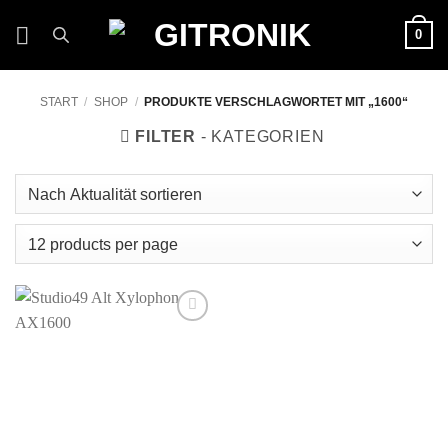
Zum
0
Inhalt
springen
START
/
SHOP
/
PRODUKTE VERSCHLAGWORTET MIT „1600“
FILTER
Auf die
Wunschliste