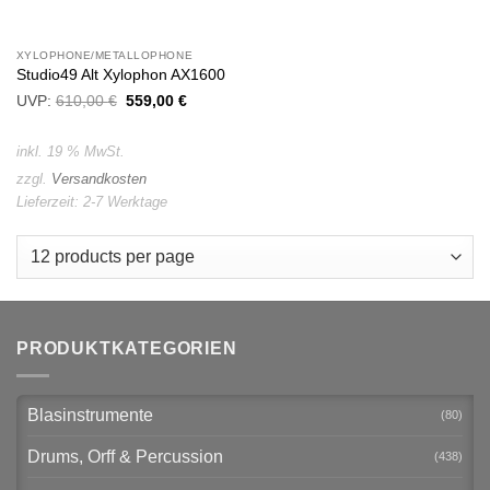
XYLOPHONE/METALLOPHONE
Studio49 Alt Xylophon AX1600
UVP:
610,00
€
Ursprünglicher
559,00
€
Aktueller
Preis
Preis
war:
ist:
610,00 €
559,00 €.
inkl. 19 % MwSt.
zzgl.
Versandkosten
Lieferzeit:
2-7 Werktage
PRODUKTKATEGORIEN
Blasinstrumente
(80)
Drums, Orff & Percussion
(438)