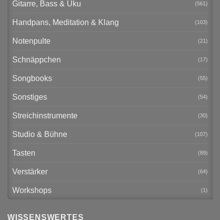
Gitarre, Bass & Uku
(561)
Handpans, Meditation & Klang
(103)
Notenpulte
(21)
Schnäppchen
(17)
Songbooks
(55)
Sonstiges
(54)
Streichinstrumente
(30)
Studio & Bühne
(107)
Tasten
(89)
Verstärker
(64)
Workshops
(1)
WISSENSWERTES