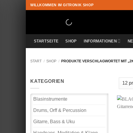
Zum
WILLKOMMEN IM GITRONIK SHOP
Inhalt
springen
STARTSEITE
SHOP
INFORMATIONEN
N
START
/
SHOP
/
PRODUKTE VERSCHLAGWORTET MIT „2
KATEGORIEN
Blasinstrumente
Drums, Orff & Percussion
Gitarre, Bass & Uku
Handpans, Meditation & Klang