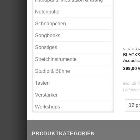
Notenpulte
Schnäppchen
Songbooks
Sonstiges
VERSTÄ
BLACKST
Streichinstrumente
Acousti
299,00
Studio & Bühne
Tasten
inkl. 19
Lieferzei
Verstärker
Workshops
PRODUKTKATEGORIEN