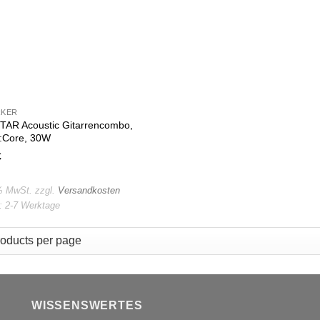
RKER
AR Acoustic Gitarrencombo,
c:Core, 30W
€
 % MwSt.
zzgl.
Versandkosten
t:
2-7 Werktage
WISSENSWERTES