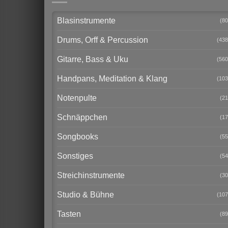
Blasinstrumente
(80
Drums, Orff & Percussion
(438
Gitarre, Bass & Uku
(560
Handpans, Meditation & Klang
(103
Notenpulte
(21
Schnäppchen
(17
Songbooks
(55
Sonstiges
(54
Streichinstrumente
(30
Studio & Bühne
(107
Tasten
(89