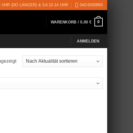
9 UHR (DO LÄNGER) & SA 10-14 UHR
040-5000990
0
WARENKORB /
0,00
€
ANMELDEN
ngezeigt