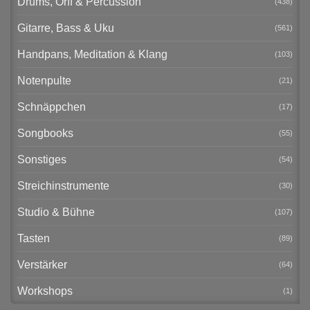
Drums, Orff & Percussion
(438)
Gitarre, Bass & Uku
(561)
Handpans, Meditation & Klang
(103)
Notenpulte
(21)
Schnäppchen
(17)
Songbooks
(55)
Sonstiges
(54)
Streichinstrumente
(30)
Studio & Bühne
(107)
Tasten
(89)
Verstärker
(64)
Workshops
(1)