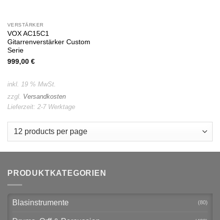
VERSTÄRKER
VOX AC15C1
Gitarrenverstärker Custom
Serie
999,00
€
inkl. 19 % MwSt.
zzgl.
Versandkosten
Lieferzeit:
2-7 Werktage
PRODUKTKATEGORIEN
Blasinstrumente
(80)