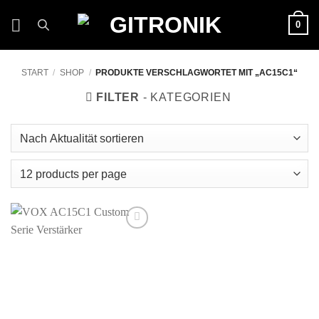
Zum
0
Inhalt
springen
START
/
SHOP
/
PRODUKTE VERSCHLAGWORTET MIT „AC15C1“
FILTER
Auf die
Wunschliste