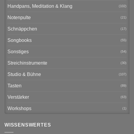
Handpans, Meditation & Klang
(102)
Notenpulte
(21)
Schnäppchen
(17)
Songbooks
(55)
Sonstiges
(54)
Streichinstrumente
(30)
Studio & Bühne
(107)
Tasten
(89)
Verstärker
(63)
Workshops
(1)
WISSENSWERTES