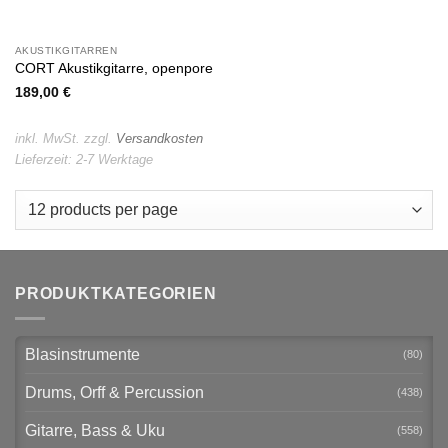
AKUSTIKGITARREN
CORT Akustikgitarre, openpore
189,00
€
inkl. MwSt.
zzgl.
Versandkosten
Lieferzeit:
2-7 Werktage
PRODUKTKATEGORIEN
Blasinstrumente
(80)
Drums, Orff & Percussion
(438)
Gitarre, Bass & Uku
(558)