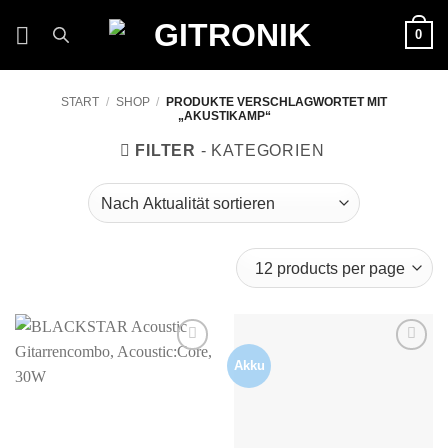
Zum
0
Inhalt
springen
START
/
SHOP
/
PRODUKTE VERSCHLAGWORTET MIT
„AKUSTIKAMP“
FILTER
Akku
Auf die
Auf die
Wunschliste
Wunschliste