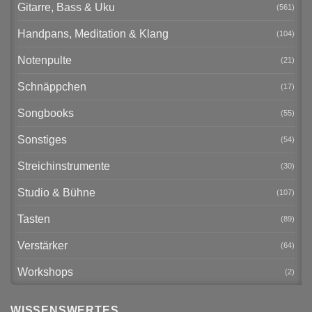
Gitarre, Bass & Uku
(561)
Handpans, Meditation & Klang
(104)
Notenpulte
(21)
Schnäppchen
(17)
Songbooks
(55)
Sonstiges
(54)
Streichinstrumente
(30)
Studio & Bühne
(107)
Tasten
(89)
Verstärker
(64)
Workshops
(2)
WISSENSWERTES