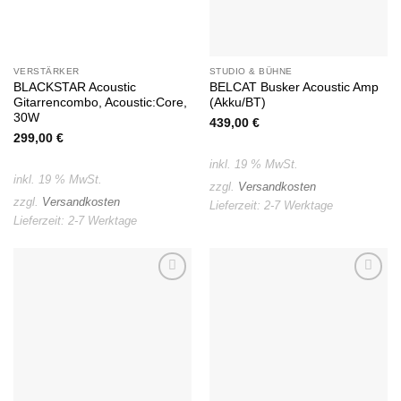
VERSTÄRKER
STUDIO & BÜHNE
BLACKSTAR Acoustic
BELCAT Busker Acoustic Amp
Gitarrencombo, Acoustic:Core,
(Akku/BT)
30W
439,00
€
299,00
€
inkl. 19 % MwSt.
inkl. 19 % MwSt.
zzgl.
Versandkosten
zzgl.
Versandkosten
Lieferzeit:
2-7 Werktage
Lieferzeit:
2-7 Werktage
Auf die
Auf die
Wunschliste
Wunschliste