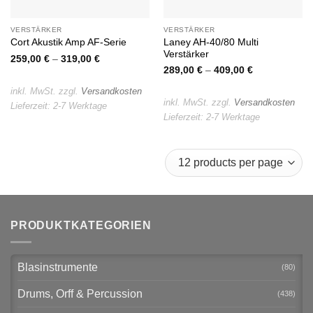
VERSTÄRKER
VERSTÄRKER
Laney AH-40/80 Multi
Cort Akustik Amp AF-Serie
Verstärker
259,00
€
–
319,00
€
289,00
€
–
409,00
€
inkl. MwSt.
zzgl.
Versandkosten
inkl. MwSt.
zzgl.
Versandkosten
Lieferzeit:
2-7 Werktage
Lieferzeit:
2-7 Werktage
PRODUKTKATEGORIEN
Blasinstrumente
(80)
Drums, Orff & Percussion
(438)