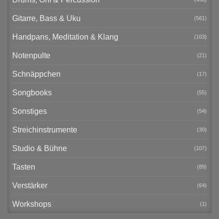
Gitarre, Bass & Uku
(561)
Handpans, Meditation & Klang
(103)
Notenpulte
(21)
Schnäppchen
(17)
Songbooks
(55)
Sonstiges
(54)
Streichinstrumente
(30)
Studio & Bühne
(107)
Tasten
(89)
Verstärker
(64)
Workshops
(1)