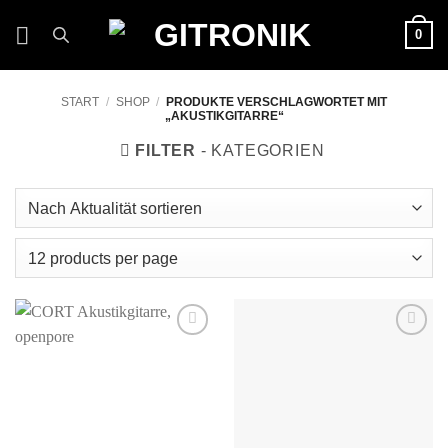
Zum
0
Inhalt
springen
START
/
SHOP
/
PRODUKTE VERSCHLAGWORTET MIT
„AKUSTIKGITARRE“
FILTER
Auf die
Auf die
Wunschliste
Wunschliste