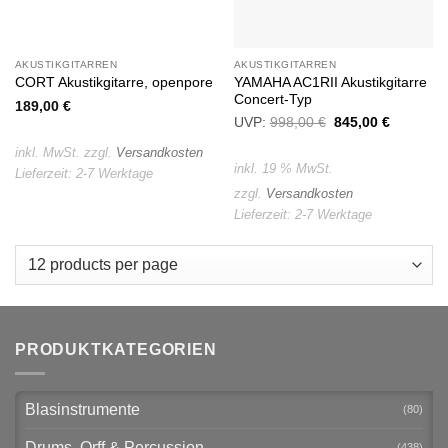
AKUSTIKGITARREN
AKUSTIKGITARREN
YAMAHA AC1RII Akustikgitarre
CORT Akustikgitarre, openpore
Concert-Typ
189,00
€
UVP:
998,00
€
Ursprünglicher
845,00
€
Aktueller
Preis
Preis
war:
ist:
inkl. MwSt.
zzgl.
Versandkosten
998,00 €
845,00 €
inkl. 19 % MwSt.
Lieferzeit:
2-7 Werktage
zzgl.
Versandkosten
Lieferzeit:
2-7 Werktage
PRODUKTKATEGORIEN
Blasinstrumente
(80)
Drums, Orff & Percussion
(438)