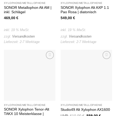
XYLOPHONE/METALLOPHONE
XYLOPHONE/METALLOPHONE
SONOR Metallophon Alt AM |
SONOR Xylophon Alt AXP 1.1
inkl. Schlägel
Pao Rosa | diatonisch
469,00
€
549,00
€
inkl. 19 % MwSt.
inkl. 19 % MwSt.
zzgl.
Versandkosten
zzgl.
Versandkosten
Lieferzeit:
2-7 Werktage
Lieferzeit:
2-7 Werktage
Auf die
Auf die
Wunschliste
Wunschliste
XYLOPHONE/METALLOPHONE
XYLOPHONE/METALLOPHONE
SONOR Xylophon Tenor-Alt
Studio49 Alt Xylophon AX1600
TAKX 10 Meisterklasse |
UVP:
610,00
€
Ursprünglicher
559,00
€
Aktueller