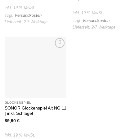
inkl. 19 % MwSt.
inkl. 19 % MwSt.
zzgl.
Versandkosten
zzgl.
Versandkosten
Lieferzeit:
2-7 Werktage
Lieferzeit:
2-7 Werktage
Auf die
Wunschliste
GLOCKENSPIEL
SONOR Glockenspiel Alt NG 11
| inkl. Schlägel
89,90
€
inkl. 19 % MwSt.