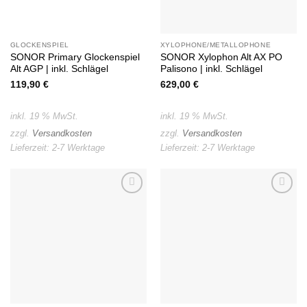
GLOCKENSPIEL
XYLOPHONE/METALLOPHONE
SONOR Primary Glockenspiel
SONOR Xylophon Alt AX PO
Alt AGP | inkl. Schlägel
Palisono | inkl. Schlägel
119,90
€
629,00
€
inkl. 19 % MwSt.
inkl. 19 % MwSt.
zzgl.
Versandkosten
zzgl.
Versandkosten
Lieferzeit:
2-7 Werktage
Lieferzeit:
2-7 Werktage
Auf die
Auf die
Wunschliste
Wunschliste