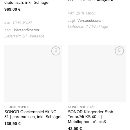
diatonisch, inkl. Schlägel
Preis
Preis
war:
ist:
969,00
€
610,00 €
559,00 €
inkl. 19 % MwSt.
zzgl.
Versandkosten
inkl. 19 % MwSt.
Lieferzeit:
2-7 Werktage
zzgl.
Versandkosten
Lieferzeit:
2-7 Werktage
Auf die
Auf die
Wunschliste
Wunschliste
GLOCKENSPIEL
KLINGENDE STÄBE
SONOR Glockenspiel Alt NG
SONOR Klingender Stab
31 | chromatisch, inkl. Schlägel
Tenor/Alt KS 40 L |
Metallophon, c1-cis3
139,90
€
42,50
€