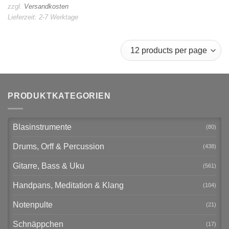
zzgl.
Versandkosten
Lieferzeit:
2-7 Werktage
PRODUKTKATEGORIEN
Blasinstrumente
(80)
Drums, Orff & Percussion
(438)
Gitarre, Bass & Uku
(561)
Handpans, Meditation & Klang
(104)
Notenpulte
(21)
Schnäppchen
(17)