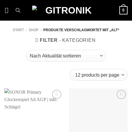
Zum
0
Inhalt
springen
START
/
SHOP
/
PRODUKTE VERSCHLAGWORTET MIT „ALT“
FILTER
Auf die
Auf die
Wunschliste
Wunschliste