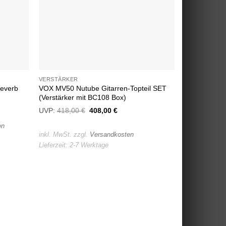
VERSTÄRKER
VOX MV50 Nutube Gitarren-Topteil SET
everb
(Verstärker mit BC108 Box)
UVP:
418,00
€
Ursprünglicher
408,00
€
Aktueller
Preis
Preis
war:
ist:
en
418,00 €
408,00 €.
inkl. MwSt.
zzgl.
Versandkosten
Lieferzeit:
2-7 Werktage