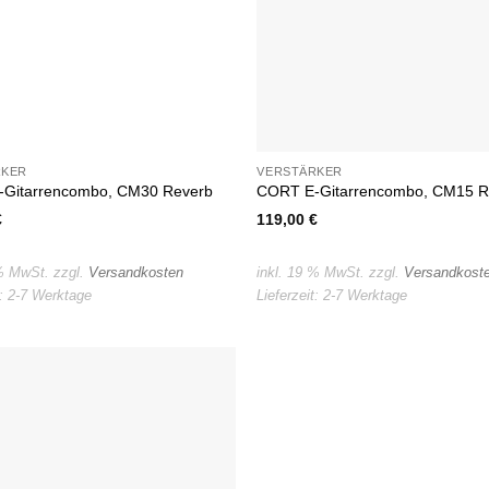
RKER
VERSTÄRKER
Gitarrencombo, CM30 Reverb
CORT E-Gitarrencombo, CM15 R
€
119,00
€
 % MwSt.
zzgl.
Versandkosten
inkl. 19 % MwSt.
zzgl.
Versandkost
t:
2-7 Werktage
Lieferzeit:
2-7 Werktage
Auf die
Wunschliste