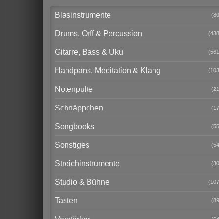
Blasinstrumente
(80
Drums, Orff & Percussion
(438
Gitarre, Bass & Uku
(561
Handpans, Meditation & Klang
(103
Notenpulte
(21
Schnäppchen
(17
Songbooks
(55
Sonstiges
(54
Streichinstrumente
(30
Studio & Bühne
(107
Tasten
(89
(64