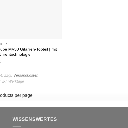
RKER
be MV50 Gitarren-Topteil | mit
öhrentechnologie
€
t.
zzgl.
Versandkosten
t:
2-7 Werktage
WISSENSWERTES