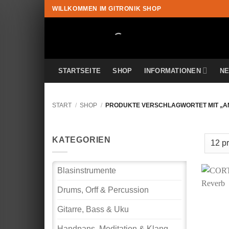
Zum
WILLKOMMEN IM GITRONIK SHOP
Inhalt
springen
STARTSEITE
SHOP
INFORMATIONEN
N
START
/
SHOP
/
PRODUKTE VERSCHLAGWORTET MIT „A
KATEGORIEN
Blasinstrumente
Drums, Orff & Percussion
Gitarre, Bass & Uku
Handpans, Meditation & Klang