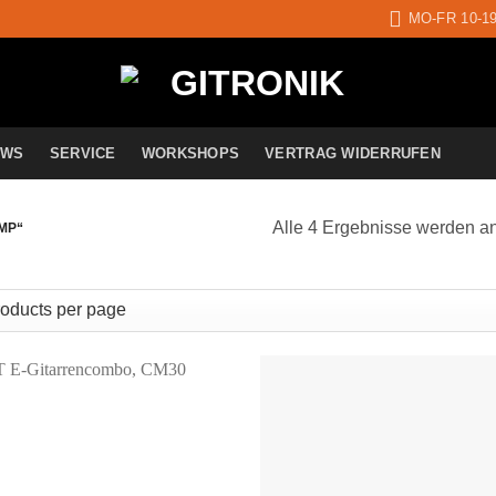
MO-FR 10-1
EWS
SERVICE
WORKSHOPS
VERTRAG WIDERRUFEN
Alle 4 Ergebnisse werden a
MP“
Auf die
A
Wunschliste
Wun