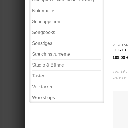
Notenpulte
Schnäppchen
Songbooks
Sonstiges
VERSTÄ
CORT E-
Streichinstrumente
199,00
Studio & Bühne
inkl. 19
Tasten
Lieferzei
Verstärker
Workshops