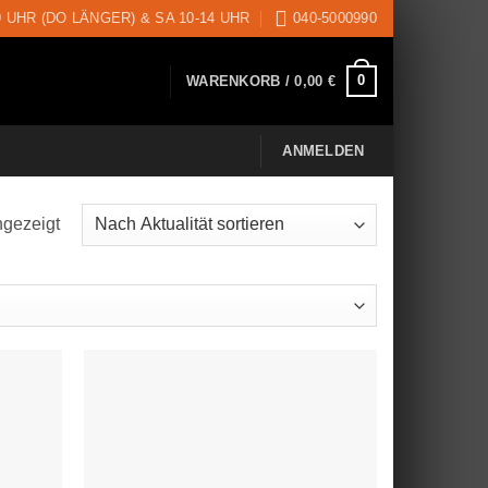
9 UHR (DO LÄNGER) & SA 10-14 UHR
040-5000990
0
WARENKORB /
0,00
€
ANMELDEN
ngezeigt
Nach
Aktualität
sortiert
uf die
Auf die
schliste
Wunschliste