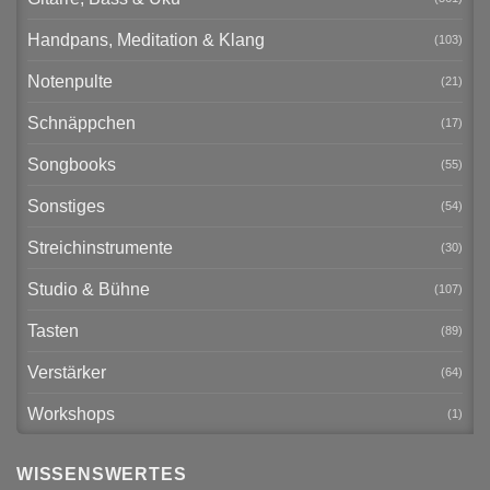
Handpans, Meditation & Klang
(103)
Notenpulte
(21)
Schnäppchen
(17)
Songbooks
(55)
Sonstiges
(54)
Streichinstrumente
(30)
Studio & Bühne
(107)
Tasten
(89)
Verstärker
(64)
Workshops
(1)
WISSENSWERTES