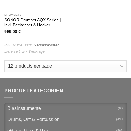
DRUMSETS
SONOR Drumset AQX Series |
inkl. Beckenset & Hocker
999,00
€
inkl. MwSt.
zzgl.
Versandkosten
Lieferzeit:
2-7 Werktage
PRODUKTKATEGORIEN
Blasinstrumente
(80)
Drums, Orff & Percussion
(438)
Gitarre, Bass & Uku
(561)