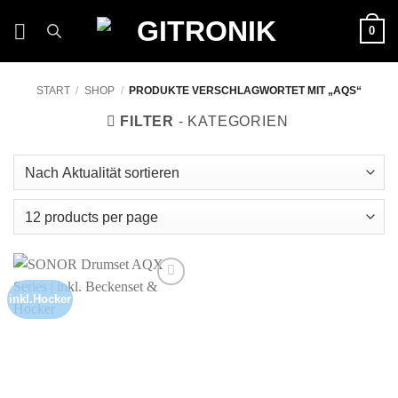
Zum
0
Inhalt
springen
START
/
SHOP
/
PRODUKTE VERSCHLAGWORTET MIT „AQS“
FILTER
inkl.Hocker
Auf die
Wunschliste