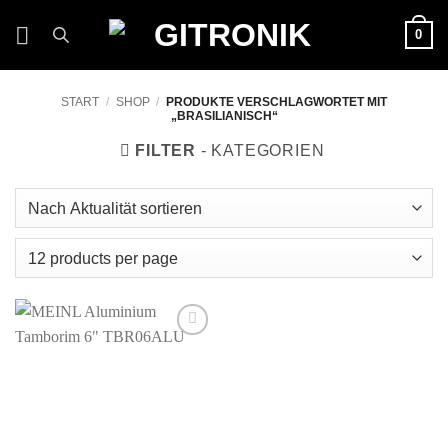
Zum
0
Inhalt
springen
START
/
SHOP
/
PRODUKTE VERSCHLAGWORTET MIT
„BRASILIANISCH“
FILTER
Auf die
Wunschliste