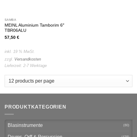
SAMBA
MEINL Aluminium Tamborim 6″
TBR06ALU
57,50
€
inkl. 19 % MwSt.
zzgl.
Versandkosten
Lieferzeit:
2-7 Werktage
PRODUKTKATEGORIEN
Blasinstrumente
(80)
Drums, Orff & Percussion
(438)