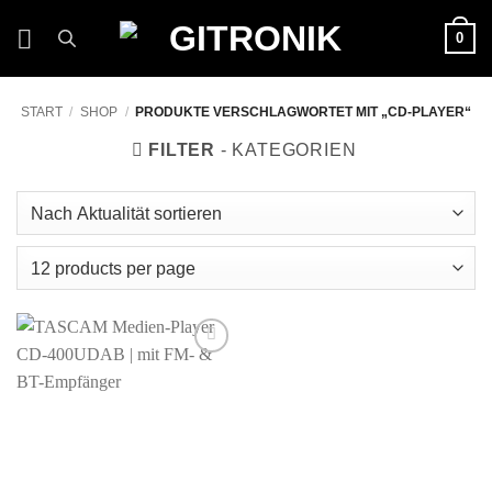
Zum
0
Inhalt
springen
START
/
SHOP
/
PRODUKTE VERSCHLAGWORTET MIT „CD-PLAYER“
FILTER
Auf die
Wunschliste