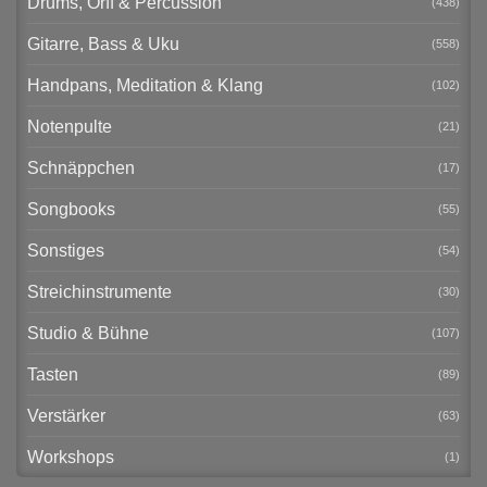
Drums, Orff & Percussion
(438)
Gitarre, Bass & Uku
(558)
Handpans, Meditation & Klang
(102)
Notenpulte
(21)
Schnäppchen
(17)
Songbooks
(55)
Sonstiges
(54)
Streichinstrumente
(30)
Studio & Bühne
(107)
Tasten
(89)
Verstärker
(63)
Workshops
(1)