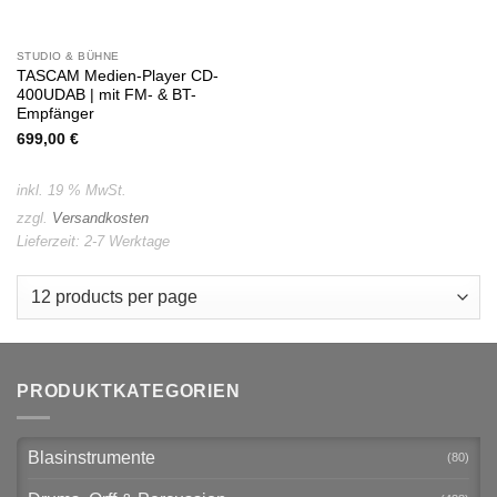
STUDIO & BÜHNE
TASCAM Medien-Player CD-
400UDAB | mit FM- & BT-
Empfänger
699,00
€
inkl. 19 % MwSt.
zzgl.
Versandkosten
Lieferzeit:
2-7 Werktage
PRODUKTKATEGORIEN
Blasinstrumente
(80)