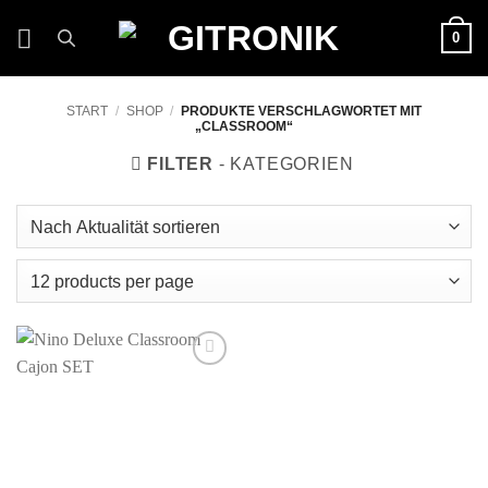
Zum
0
Inhalt
springen
START
/
SHOP
/
PRODUKTE VERSCHLAGWORTET MIT
„CLASSROOM“
FILTER
Auf die
Wunschliste