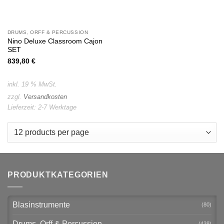
DRUMS, ORFF & PERCUSSION
Nino Deluxe Classroom Cajon
SET
839,80
€
inkl. 19 % MwSt.
zzgl.
Versandkosten
Lieferzeit:
2-7 Werktage
PRODUKTKATEGORIEN
Blasinstrumente
(80)
Drums, Orff & Percussion
(438)