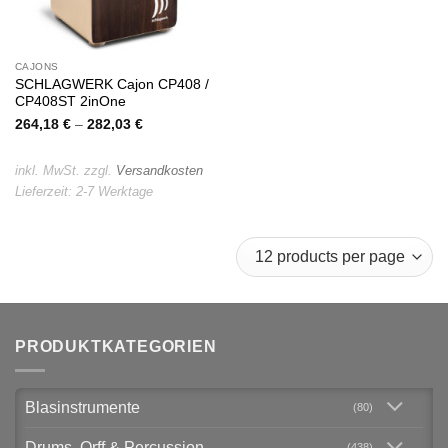
CAJONS
SCHLAGWERK Cajon CP408 /
CP408ST 2inOne
264,18
€
–
282,03
€
inkl. MwSt.
zzgl.
Versandkosten
Lieferzeit:
2-7 Werktage
PRODUKTKATEGORIEN
Blasinstrumente
(80)
Drums, Orff & Percussion
(438)