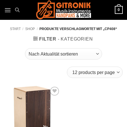
Zum
0
Inhalt
springen
START
/
SHOP
/
PRODUKTE VERSCHLAGWORTET MIT „CP408“
FILTER
Auf die
Wunschliste