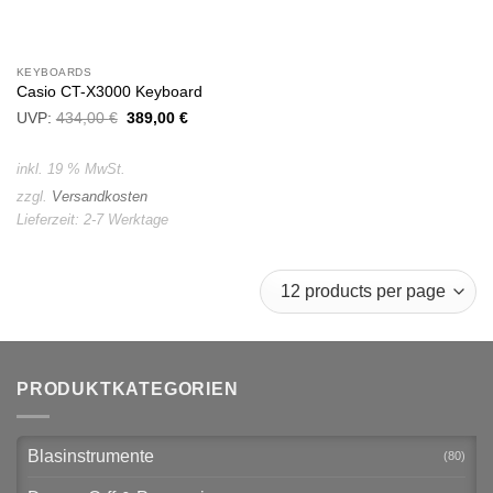
KEYBOARDS
Casio CT-X3000 Keyboard
UVP:
434,00
€
Ursprünglicher
389,00
€
Aktueller
Preis
Preis
war:
ist:
434,00 €
389,00 €.
inkl. 19 % MwSt.
zzgl.
Versandkosten
Lieferzeit:
2-7 Werktage
PRODUKTKATEGORIEN
Blasinstrumente
(80)