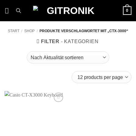
Zum
0
Inhalt
springen
START
/
SHOP
/
PRODUKTE VERSCHLAGWORTET MIT „CTX-3000“
FILTER
Auf die
Wunschliste