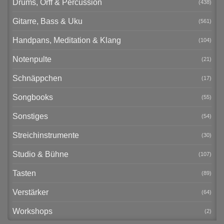
Drums, Orff & Percussion
(438)
Gitarre, Bass & Uku
(561)
Handpans, Meditation & Klang
(104)
Notenpulte
(21)
Schnäppchen
(17)
Songbooks
(55)
Sonstiges
(54)
Streichinstrumente
(30)
Studio & Bühne
(107)
Tasten
(89)
Verstärker
(64)
Workshops
(2)