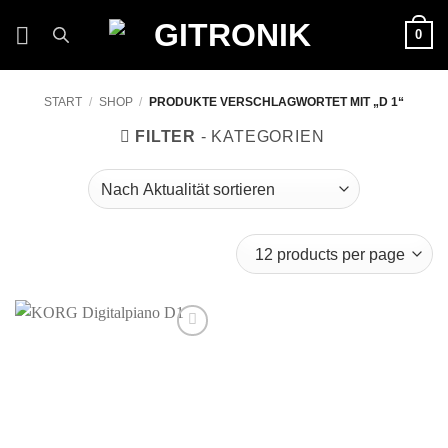
Zum
0
Inhalt
springen
START
/
SHOP
/
PRODUKTE VERSCHLAGWORTET MIT „D 1“
FILTER
Auf die
Wunschliste