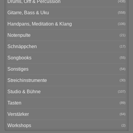
Drums, Orff & Percussion
(438)
Gitarre, Bass & Uku
(558)
Handpans, Meditation & Klang
(106)
Notenpulte
(21)
Schnäppchen
(17)
Songbooks
(55)
Sonstiges
(54)
Streichinstrumente
(30)
Studio & Bühne
(107)
Tasten
(89)
Verstärker
(64)
Workshops
(2)