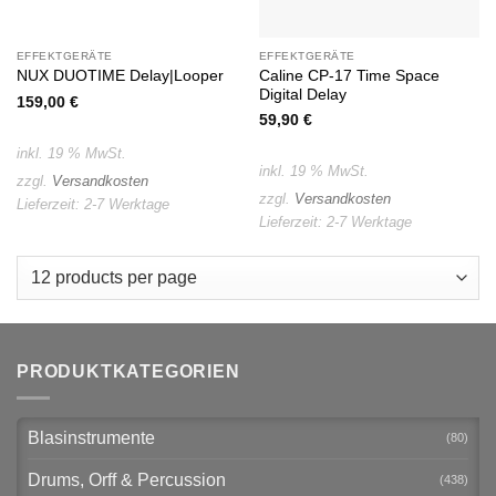
EFFEKTGERÄTE
EFFEKTGERÄTE
Caline CP-17 Time Space
NUX DUOTIME Delay|Looper
Digital Delay
159,00
€
59,90
€
inkl. 19 % MwSt.
inkl. 19 % MwSt.
zzgl.
Versandkosten
zzgl.
Versandkosten
Lieferzeit:
2-7 Werktage
Lieferzeit:
2-7 Werktage
PRODUKTKATEGORIEN
Blasinstrumente
(80)
Drums, Orff & Percussion
(438)