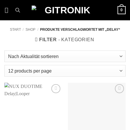
Zum
0
Inhalt
springen
START
/
SHOP
/
PRODUKTE VERSCHLAGWORTET MIT „DELAY“
FILTER
Auf die
Auf die
Wunschliste
Wunschliste