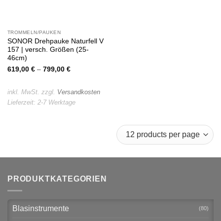
TROMMELN/PAUKEN
SONOR Drehpauke Naturfell V
157 | versch. Größen (25-
46cm)
619,00
€
–
799,00
€
inkl. MwSt.
zzgl.
Versandkosten
Lieferzeit:
2-7 Werktage
PRODUKTKATEGORIEN
Blasinstrumente
(80)