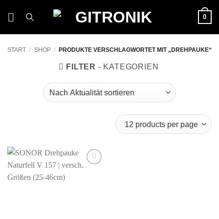
Zum
0
Inhalt
springen
START
/
SHOP
/
PRODUKTE VERSCHLAGWORTET MIT „DREHPAUKE“
FILTER
Auf die
Wunschliste