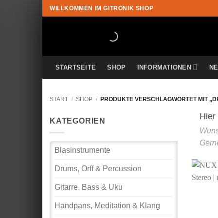
Zum
WILLKOMMEN IM GITRONIK SHOP
Inhalt
springen
STARTSEITE
SHOP
INFORMATIONEN
N
START
/
SHOP
/
PRODUKTE VERSCHLAGWORTET MIT „D
KATEGORIEN
Blasinstrumente
Drums, Orff & Percussion
Gitarre, Bass & Uku
Handpans, Meditation & Klang