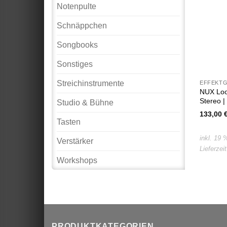
Notenpulte
Schnäppchen
Songbooks
Sonstiges
Streichinstrumente
EFFEKT
NUX Loo
Stereo |
Studio & Bühne
133,00
Tasten
inkl. 19
Verstärker
Lieferzei
Workshops
PRODUKTKATEGORIEN