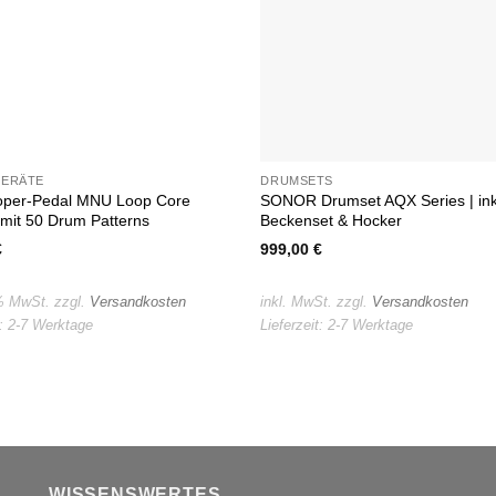
GERÄTE
DRUMSETS
per-Pedal MNU Loop Core
SONOR Drumset AQX Series | ink
 mit 50 Drum Patterns
Beckenset & Hocker
€
999,00
€
 % MwSt.
zzgl.
Versandkosten
inkl. MwSt.
zzgl.
Versandkosten
t:
2-7 Werktage
Lieferzeit:
2-7 Werktage
WISSENSWERTES