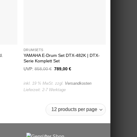
DRUMSETS
l.
YAMAHA E-Drum Set DTX-482K | DTX-
Serie Komplett Set
UVP:
858,00
€
Ursprünglicher
789,00
€
Aktueller
Preis
Preis
war:
ist:
858,00 €
789,00 €.
inkl. 19 % MwSt.
zzgl.
Versandkosten
Lieferzeit:
2-7 Werktage