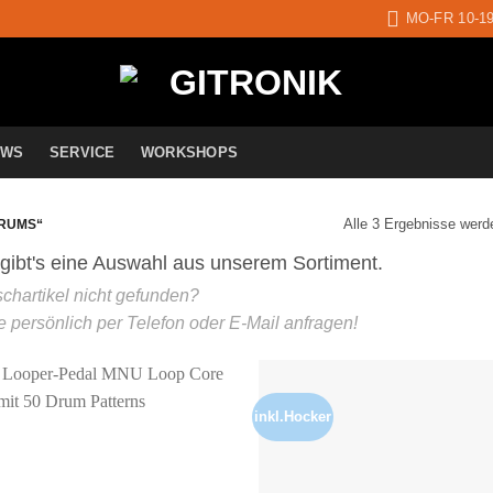
MO-FR 10-1
EWS
SERVICE
WORKSHOPS
Alle 3 Ergebnisse werd
RUMS“
inkl.Hocker
Auf die
A
Wunschliste
Wun