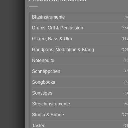
Blasinstrumente
(80
Drums, Orff & Percussion
(438
Gitarre, Bass & Uku
(561
Handpans, Meditation & Klang
(104
Notenpulte
(21
Schnäppchen
(17
Songbooks
(55
Sonstiges
(54
Streichinstrumente
(30
Studio & Bühne
(107
Tasten
(89