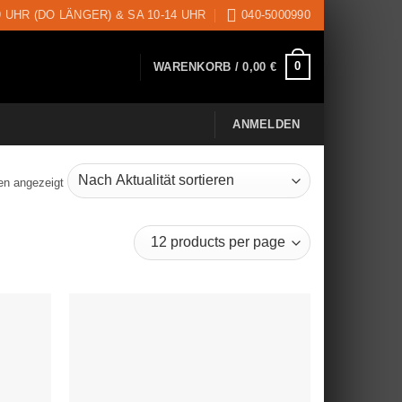
9 UHR (DO LÄNGER) & SA 10-14 UHR
040-5000990
0
WARENKORB /
0,00
€
ANMELDEN
en angezeigt
Nach
Aktualität
sortiert
uf die
Auf die
schliste
Wunschliste