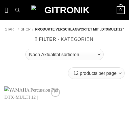
Zum
0
Inhalt
springen
START
/
SHOP
/
PRODUKTE VERSCHLAGWORTET MIT „DTXMULTI12“
FILTER
Auf die
Wunschliste