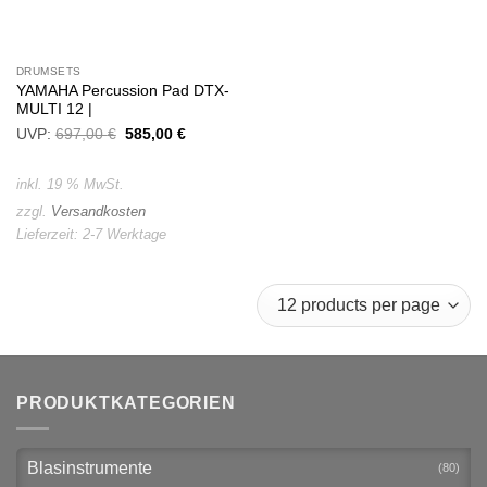
DRUMSETS
YAMAHA Percussion Pad DTX-
MULTI 12 |
UVP:
697,00
€
Ursprünglicher
585,00
€
Aktueller
Preis
Preis
war:
ist:
697,00 €
585,00 €.
inkl. 19 % MwSt.
zzgl.
Versandkosten
Lieferzeit:
2-7 Werktage
PRODUKTKATEGORIEN
Blasinstrumente
(80)