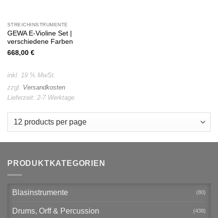
STREICHINSTRUMENTE
GEWA E-Violine Set |
verschiedene Farben
668,00
€
inkl. 19 % MwSt.
zzgl.
Versandkosten
Lieferzeit:
2-7 Werktage
PRODUKTKATEGORIEN
Blasinstrumente
(80)
Drums, Orff & Percussion
(438)