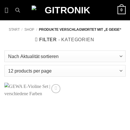
Zum
0
Inhalt
springen
START
/
SHOP
/
PRODUKTE VERSCHLAGWORTET MIT „E GEIGE“
FILTER
Auf die
Wunschliste