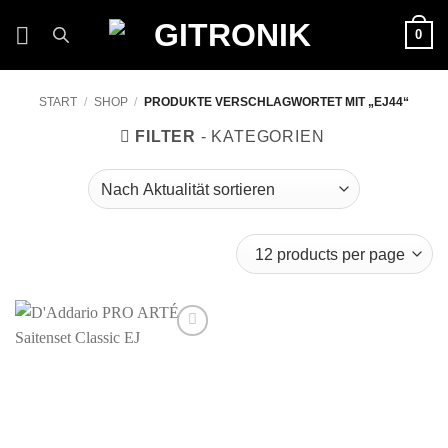
Zum
0
Inhalt
springen
START
/
SHOP
/
PRODUKTE VERSCHLAGWORTET MIT „EJ44“
FILTER
Auf die
Wunschliste