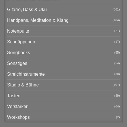
Gitarre, Bass & Uku
(561)
Handpans, Meditation & Klang
(104)
Notenpulte
(21)
Schnäppchen
(17)
Songbooks
(55)
Sonstiges
(54)
Streichinstrumente
(30)
Studio & Bühne
(107)
Tasten
(89)
Verstärker
(64)
Workshops
(2)