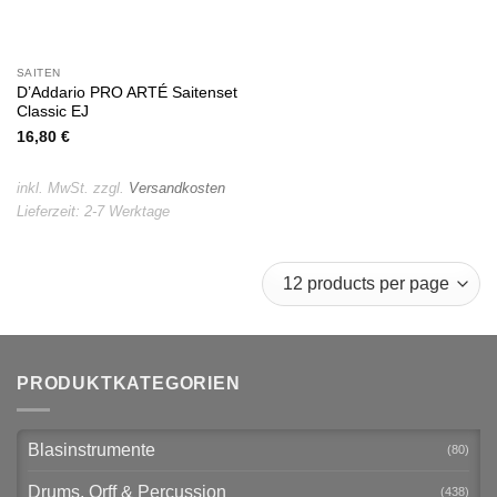
SAITEN
D’Addario PRO ARTÉ Saitenset
Classic EJ
16,80
€
inkl. MwSt.
zzgl.
Versandkosten
Lieferzeit:
2-7 Werktage
PRODUKTKATEGORIEN
Blasinstrumente
(80)
Drums, Orff & Percussion
(438)