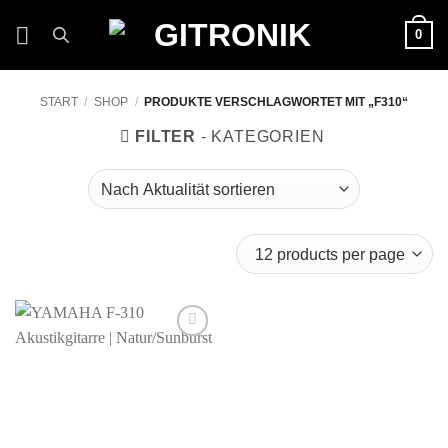
Zum
0
Inhalt
springen
START
/
SHOP
/
PRODUKTE VERSCHLAGWORTET MIT „F310“
FILTER
Auf die
Wunschliste