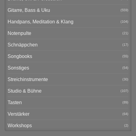
Gitarre, Bass & Uku
(559)
Handpans, Meditation & Klang
(104)
Notenpulte
(21)
Schnäppchen
(17)
Songbooks
(55)
Sonstiges
(54)
Streichinstrumente
(30)
Studio & Bühne
(107)
Tasten
(89)
Verstärker
(64)
Workshops
(2)