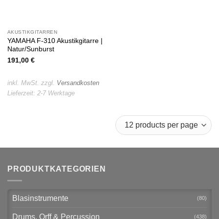
AKUSTIKGITARREN
YAMAHA F-310 Akustikgitarre |
Natur/Sunburst
191,00
€
inkl. MwSt.
zzgl.
Versandkosten
Lieferzeit:
2-7 Werktage
PRODUKTKATEGORIEN
Blasinstrumente
(80)
Drums, Orff & Percussion
(438)