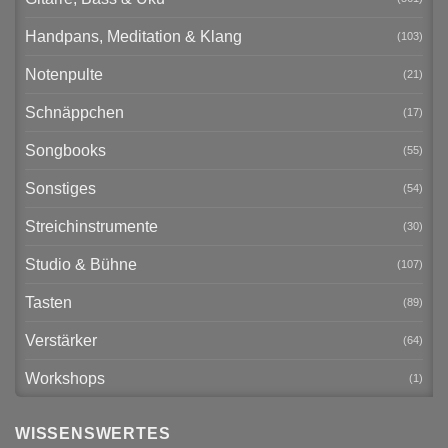
Handpans, Meditation & Klang
(103)
Notenpulte
(21)
Schnäppchen
(17)
Songbooks
(55)
Sonstiges
(54)
Streichinstrumente
(30)
Studio & Bühne
(107)
Tasten
(89)
Verstärker
(64)
Workshops
(1)
WISSENSWERTES