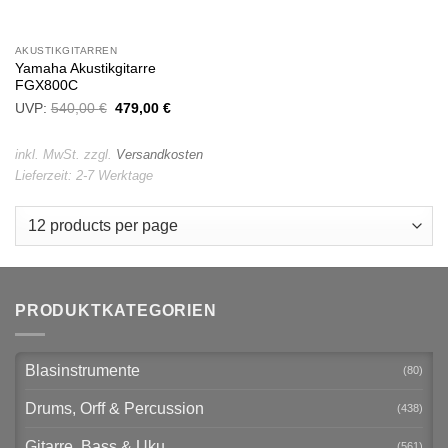
AKUSTIKGITARREN
Yamaha Akustikgitarre
FGX800C
UVP:
540,00
€
Ursprünglicher
479,00
€
Aktueller
Preis
Preis
war:
ist:
540,00 €
479,00 €.
inkl. MwSt.
zzgl.
Versandkosten
Lieferzeit:
2-7 Werktage
PRODUKTKATEGORIEN
Blasinstrumente
(80)
Drums, Orff & Percussion
(438)
Gitarre, Bass & Uku
(561)