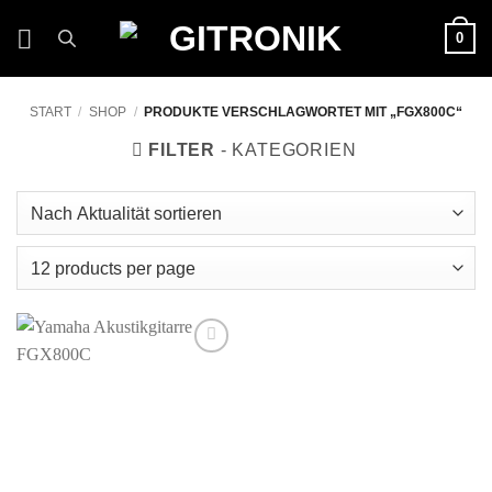
Zum
0
Inhalt
springen
START
/
SHOP
/
PRODUKTE VERSCHLAGWORTET MIT „FGX800C“
FILTER
Auf die
Wunschliste