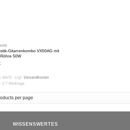
RKER
stik-Gitarrenkombo VX50AG mit
-Röhre 50W
€
 % MwSt.
zzgl.
Versandkosten
t:
2-7 Werktage
WISSENSWERTES