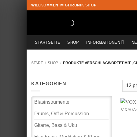
Zum
WILLKOMMEN IM GITRONIK SHOP
Inhalt
springen
STARTSEITE
SHOP
INFORMATIONEN
N
START
/
SHOP
/
PRODUKTE VERSCHLAGWORTET MIT „G
KATEGORIEN
Blasinstrumente
Drums, Orff & Percussion
Gitarre, Bass & Uku
Handpans, Meditation & Klang