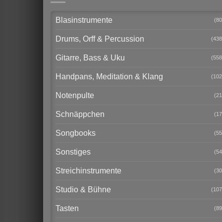
Blasinstrumente
(80
Drums, Orff & Percussion
(438
Gitarre, Bass & Uku
(558
Handpans, Meditation & Klang
(102
Notenpulte
(21
Schnäppchen
(17
Songbooks
(55
Sonstiges
(54
Streichinstrumente
(30
Studio & Bühne
(107
Tasten
(89