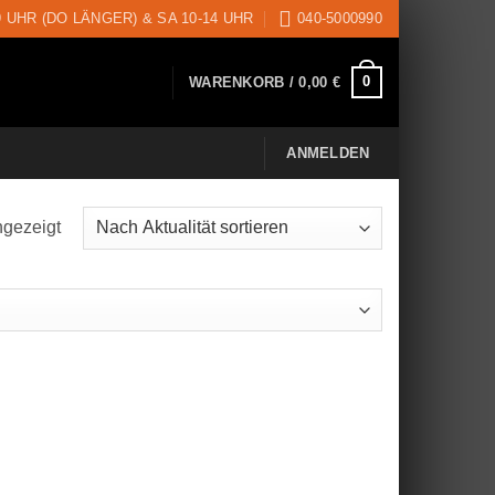
9 UHR (DO LÄNGER) & SA 10-14 UHR
040-5000990
0
WARENKORB /
0,00
€
ANMELDEN
ngezeigt