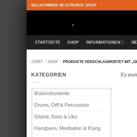
Zum
WILLKOMMEN IM GITRONIK SHOP
Inhalt
springen
STARTSEITE
SHOP
INFORMATIONEN
N
START
/
SHOP
/
PRODUKTE VERSCHLAGWORTET MIT „
KATEGORIEN
Es wurd
Blasinstrumente
Drums, Orff & Percussion
Gitarre, Bass & Uku
Handpans, Meditation & Klang