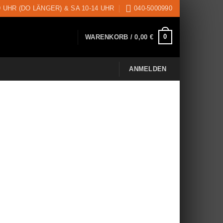
9 UHR (DO LÄNGER) & SA 10-14 UHR
040-5000990
0
WARENKORB /
0,00
€
ANMELDEN