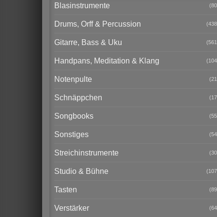
Blasinstrumente
(80
Drums, Orff & Percussion
(438
Gitarre, Bass & Uku
(561
Handpans, Meditation & Klang
(104
Notenpulte
(21
Schnäppchen
(17
Songbooks
(55
Sonstiges
(54
Streichinstrumente
(30
Studio & Bühne
(107
Tasten
(89
Verstärker
(64