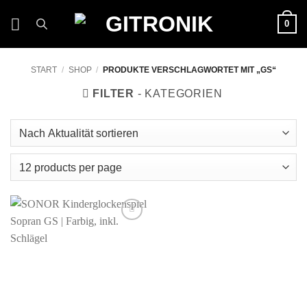
Zum
0
Inhalt
springen
START
/
SHOP
/
PRODUKTE VERSCHLAGWORTET MIT „GS“
FILTER
Auf die
Wunschliste