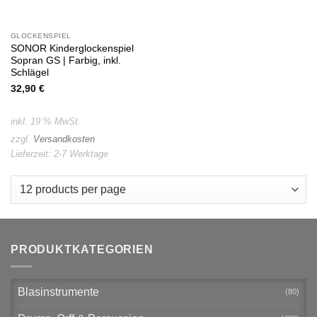
GLOCKENSPIEL
SONOR Kinderglockenspiel
Sopran GS | Farbig, inkl.
Schlägel
32,90
€
inkl. 19 % MwSt.
zzgl.
Versandkosten
Lieferzeit:
2-7 Werktage
PRODUKTKATEGORIEN
Blasinstrumente
(80)