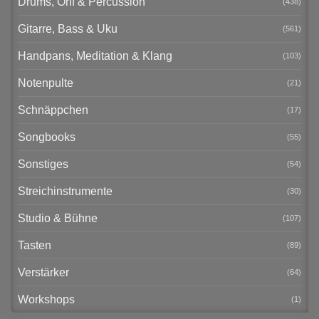
Drums, Orff & Percussion
(438)
Gitarre, Bass & Uku
(561)
Handpans, Meditation & Klang
(103)
Notenpulte
(21)
Schnäppchen
(17)
Songbooks
(55)
Sonstiges
(54)
Streichinstrumente
(30)
Studio & Bühne
(107)
Tasten
(89)
Verstärker
(64)
Workshops
(1)