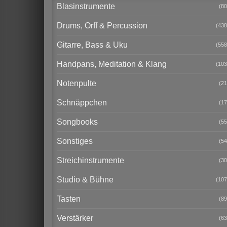
Blasinstrumente
(80
Drums, Orff & Percussion
(438
Gitarre, Bass & Uku
(558
Handpans, Meditation & Klang
(103
Notenpulte
(21
Schnäppchen
(17
Songbooks
(55
Sonstiges
(54
Streichinstrumente
(30
Studio & Bühne
(107
Tasten
(89
Verstärker
(63