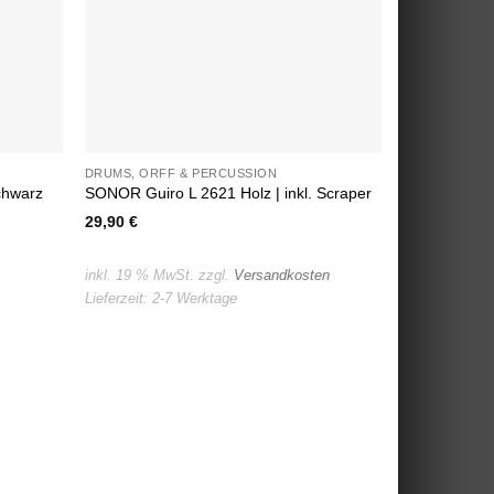
DRUMS, ORFF & PERCUSSION
chwarz
SONOR Guiro L 2621 Holz | inkl. Scraper
29,90
€
inkl. 19 % MwSt.
zzgl.
Versandkosten
Lieferzeit:
2-7 Werktage