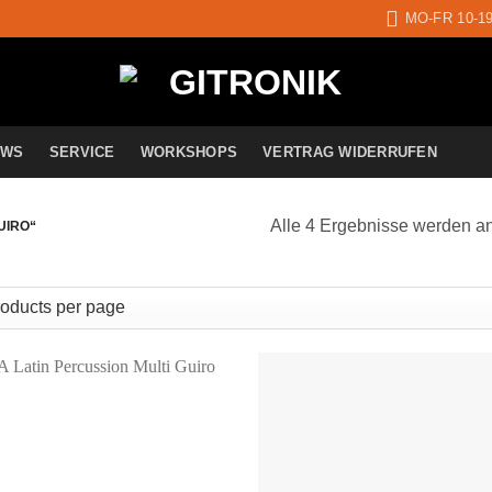
MO-FR 10-1
EWS
SERVICE
WORKSHOPS
VERTRAG WIDERRUFEN
Alle 4 Ergebnisse werden a
UIRO“
Auf die
A
Wunschliste
Wun