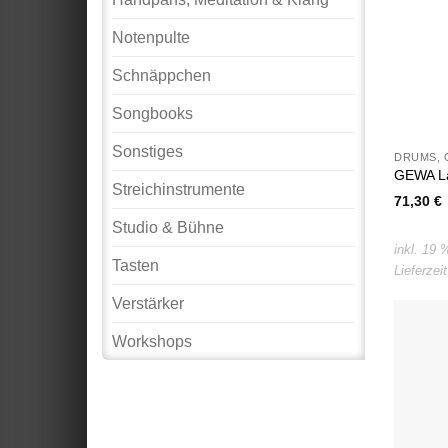
Notenpulte
Schnäppchen
Songbooks
Sonstiges
DRUMS, 
GEWA La
Streichinstrumente
71,30
€
Studio & Bühne
inkl. 19
Tasten
Lieferzei
Verstärker
Workshops