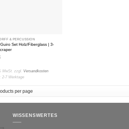
ORFF & PERCUSSION
uiro Set Holz/Fiberglass | 3-
Scraper
€
 % MwSt.
zzgl.
Versandkosten
t:
2-7 Werktage
WISSENSWERTES