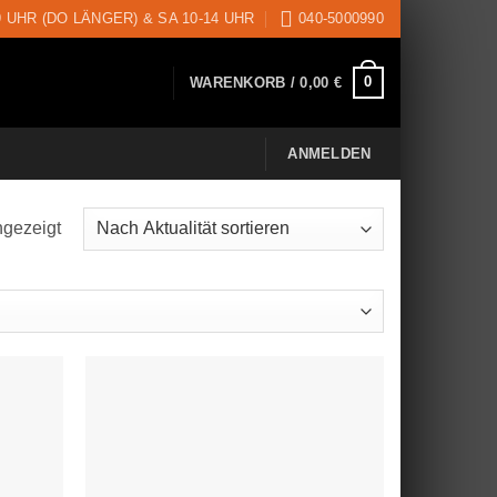
9 UHR (DO LÄNGER) & SA 10-14 UHR
040-5000990
0
WARENKORB /
0,00
€
ANMELDEN
ngezeigt
Nach
Aktualität
sortiert
uf die
Auf die
schliste
Wunschliste