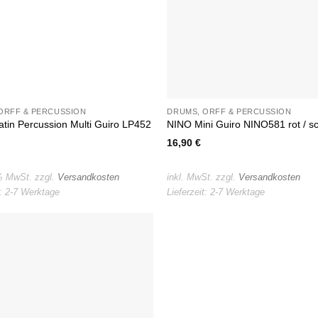
ORFF & PERCUSSION
DRUMS, ORFF & PERCUSSION
tin Percussion Multi Guiro LP452
NINO Mini Guiro NINO581 rot / s
16,90
€
 % MwSt.
zzgl.
Versandkosten
inkl. MwSt.
zzgl.
Versandkosten
t:
2-7 Werktage
Lieferzeit:
2-7 Werktage
Auf die
Wunschliste