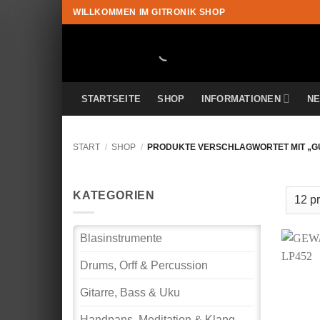
Zum
WILLKOMMEN IM GITRONIK SHOP
Inhalt
springen
STARTSEITE
SHOP
INFORMATIONEN
N
START
/
SHOP
/
PRODUKTE VERSCHLAGWORTET MIT „G
KATEGORIEN
Blasinstrumente
Drums, Orff & Percussion
Gitarre, Bass & Uku
Handpans, Meditation & Klang