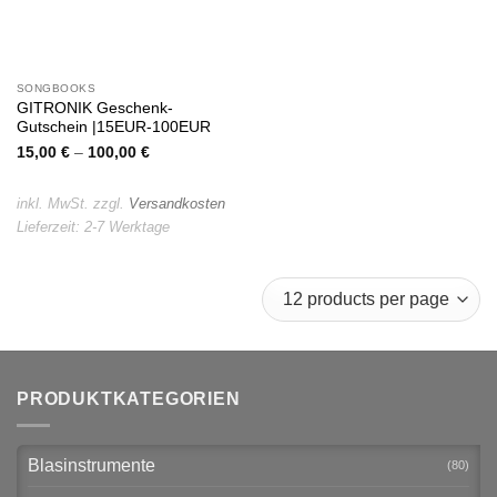
SONGBOOKS
GITRONIK Geschenk-
Gutschein |15EUR-100EUR
15,00
€
–
100,00
€
inkl. MwSt.
zzgl.
Versandkosten
Lieferzeit:
2-7 Werktage
PRODUKTKATEGORIEN
Blasinstrumente
(80)