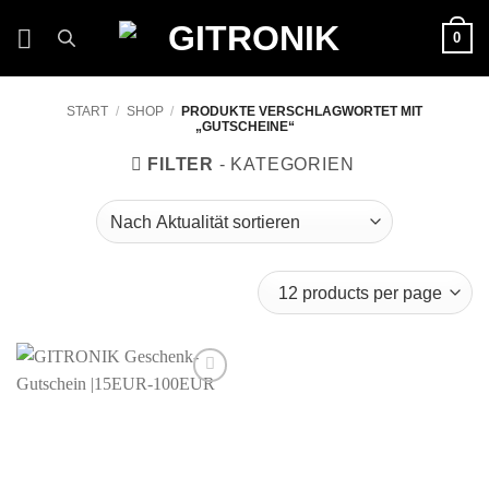
Zum
0
Inhalt
springen
START
/
SHOP
/
PRODUKTE VERSCHLAGWORTET MIT
„GUTSCHEINE“
FILTER
Auf die
Wunschliste