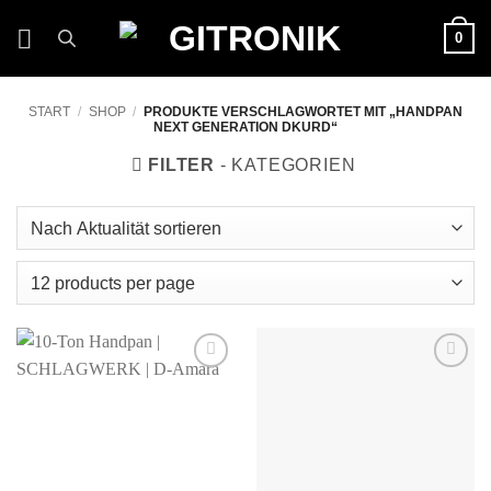
Zum
0
Inhalt
springen
START
/
SHOP
/
PRODUKTE VERSCHLAGWORTET MIT „HANDPAN
NEXT GENERATION DKURD“
FILTER
Auf die
Auf die
Wunschliste
Wunschliste