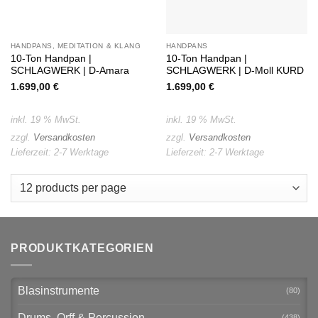
HANDPANS, MEDITATION & KLANG
HANDPANS
10-Ton Handpan |
10-Ton Handpan |
SCHLAGWERK | D-Amara
SCHLAGWERK | D-Moll KURD
1.699,00
€
1.699,00
€
inkl. 19 % MwSt.
inkl. 19 % MwSt.
zzgl.
Versandkosten
zzgl.
Versandkosten
Lieferzeit:
2-7 Werktage
Lieferzeit:
2-7 Werktage
PRODUKTKATEGORIEN
Blasinstrumente
(80)
Drums, Orff & Percussion
(438)