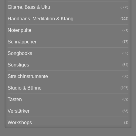
Gitarre, Bass & Uku
(558)
Handpans, Meditation & Klang
(102)
Notenpulte
(21)
Schnäppchen
(17)
Songbooks
(55)
Sonstiges
(54)
Streichinstrumente
(30)
Studio & Bühne
(107)
Tasten
(89)
Verstärker
(63)
Workshops
(1)