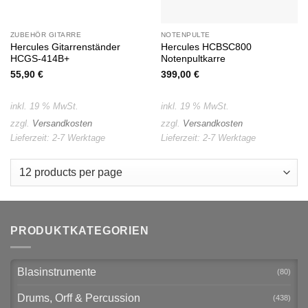
ZUBEHÖR GITARRE
NOTENPULTE
Hercules Gitarrenständer
Hercules HCBSC800
HCGS-414B+
Notenpultkarre
55,90
€
399,00
€
inkl. 19 % MwSt.
inkl. 19 % MwSt.
zzgl.
Versandkosten
zzgl.
Versandkosten
Lieferzeit:
2-7 Werktage
Lieferzeit:
2-7 Werktage
PRODUKTKATEGORIEN
Blasinstrumente
(80)
Drums, Orff & Percussion
(438)