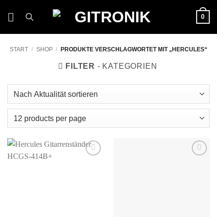
Zum
0
Inhalt
springen
START
/
SHOP
/
PRODUKTE VERSCHLAGWORTET MIT „HERCULES“
FILTER
Auf die
Auf die
Wunschliste
Wunschliste