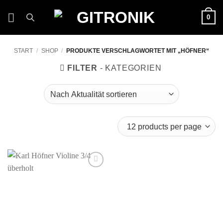
Zum
0
Inhalt
springen
START
/
SHOP
/
PRODUKTE VERSCHLAGWORTET MIT „HÖFNER“
FILTER
Auf die
Wunschliste