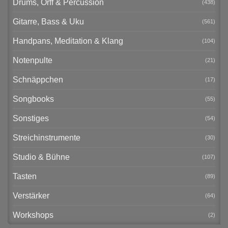
Drums, Orff & Percussion
(438)
Gitarre, Bass & Uku
(561)
Handpans, Meditation & Klang
(104)
Notenpulte
(21)
Schnäppchen
(17)
Songbooks
(55)
Sonstiges
(54)
Streichinstrumente
(30)
Studio & Bühne
(107)
Tasten
(89)
Verstärker
(64)
Workshops
(2)